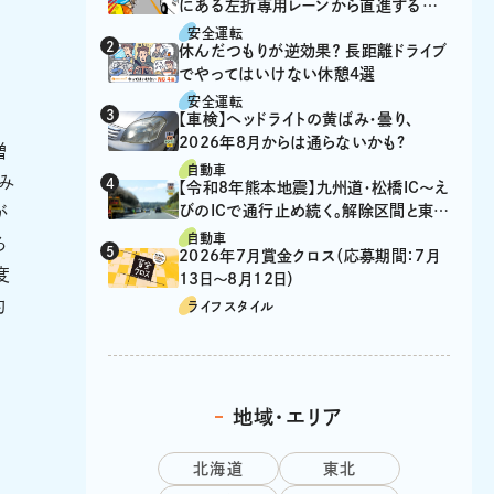
にある左折専用レーンから直進するの
は、違反？
安全運転
休んだつもりが逆効果？ 長距離ドライブ
でやってはいけない休憩4選
安全運転
【車検】ヘッドライトの黄ばみ・曇り、
2026年8月からは通らないかも?
増
自動車
み
【令和8年熊本地震】九州道・松橋IC～え
びのICで通行止め続く。解除区間と東九
が
州道の迂回ルート
自動車
ろ
2026年7月賞金クロス（応募期間：7月
度
13日～8月12日）
的
ライフスタイル
地域・エリア
北海道
東北