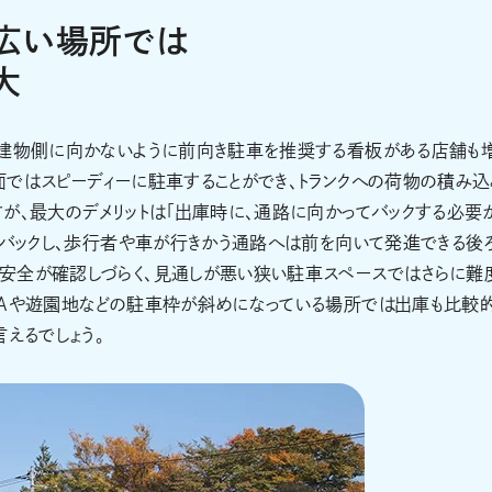
広い場所では
大
が建物側に向かないように前向き駐車を推奨する看板がある店舗も
ではスピーディーに駐車することができ、トランクへの荷物の積み込
が、最大のデメリットは「出庫時に、通路に向かってバックする必要
てバックし、歩行者や車が行きかう通路へは前を向いて発進できる後
安全が確認しづらく、見通しが悪い狭い駐車スペースではさらに難
SAや遊園地などの駐車枠が斜めになっている場所では出庫も比較
えるでしょう。