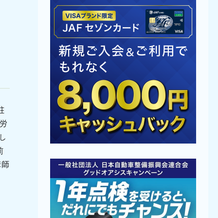
駐
苦労
し
前
講師