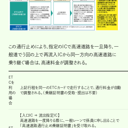
この通行止めにより、指定のICで高速道路を一旦降り、一
般道でう回の上で再流入ICから同一方向の高速道路に
乗り継ぐ場合は、高速料金が調整される。
ET
Cを
利
上記行程を同一のETCカードで走行することで、通行料金が自動
用の
で調整される。（乗継証明書の受取・提出は不要）
場
合
【入口IC ⇒ 流出指定IC】
高速道路を一度降りる際に、一般レーンで係員に申し出ることで
「高速道路通行止め乗継証明書」を受け取れる。