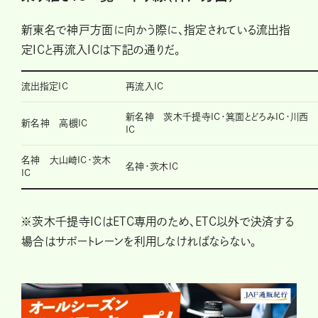
新東名で神戸方面に向かう際に、指定されている流出指
定ICと再流入ICは下記の通りだ。
流出指定IC
再流入IC
新名神 茨木千提寺IC・箕面とどろみIC・川西
新名神 高槻IC
IC
名神 大山崎IC・茨木
名神・茨木IC
IC
※茨木千提寺ICはETC専用のため、ETC以外で決済する
場合はサポートレーンを利用しなければならない。