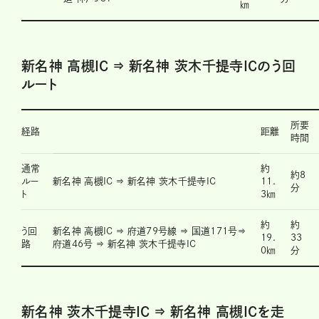
㎞
新名神 高槻IC ⇒ 新名神 茨木千提寺ICのう回
ルート
所要
経路
距離
時間
通常
約
約8
ルー
新名神 高槻IC ⇒ 新名神 茨木千提寺IC
11.
分
ト
3㎞
約
約
う回
新名神 高槻IC ⇒ 府道79号線 ⇒ 国道171号⇒
19.
33
路
府道46号 ⇒ 新名神 茨木千提寺IC
0㎞
分
新名神 茨木千提寺IC ⇒ 新名神 高槻ICを走