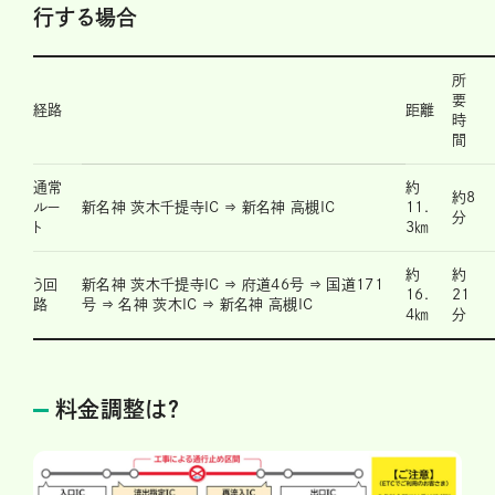
行する場合
所
要
経路
距離
時
間
通常
約
約8
ルー
新名神 茨木千提寺IC ⇒ 新名神 高槻IC
11.
分
ト
3㎞
約
約
う回
新名神 茨木千提寺IC ⇒ 府道46号 ⇒ 国道171
16.
21
路
号 ⇒ 名神 茨木IC ⇒ 新名神 高槻IC
4㎞
分
料金調整は？