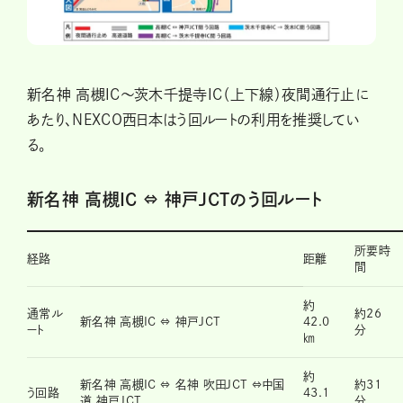
新名神 高槻IC〜茨木千提寺IC（上下線）夜間通行止に
あたり、NEXCO西日本はう回ルートの利用を推奨してい
る。
新名神 高槻IC ⇔ 神戸JCTのう回ルート
所要時
経路
距離
間
約
通常ル
約26
新名神 高槻IC ⇔ 神戸JCT
42.0
ート
分
㎞
約
新名神 高槻IC ⇔ 名神 吹田JCT ⇔中国
約31
う回路
43.1
道 神戸JCT
分