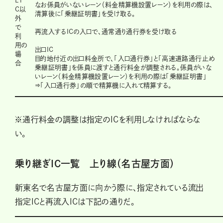
ET
なお係員がいないレーン（料金精算機設置レーン）を利用の際は、
C以
清算後に「乗継証明書」を受け取る。
外
で
再流入するICの入口で、通常通り通行券を受け取る
利
用の
出口IC
場
目的地付近の出口料金所で、「入口通行券」と「高速道路通行止め
合
乗継証明書」を係員に渡すと通行料金が調整される。係員がいな
いレーン（料金精算機設置レーン）を利用の際は「乗継証明書」
⇒「入口通行券」の順で精算機に入れて精算する。
※通行料金の調整は指定のICを利用しなければならな
い。
乗り継ぎIC一覧 上り線（名古屋方面）
新東名で名古屋方面に向かう際に、指定されている流出
指定ICと再流入ICは下記の通りだ。