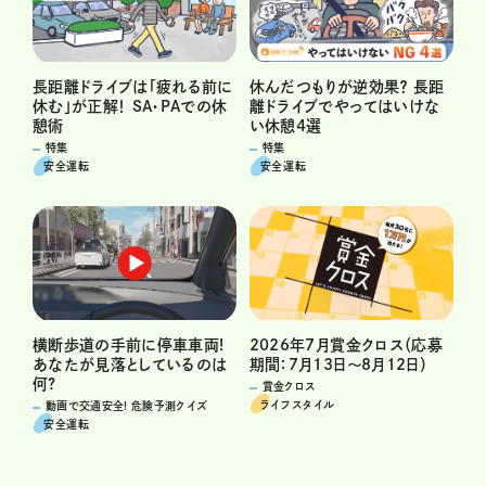
長距離ドライブは「疲れる前に
休んだつもりが逆効果？ 長距
休む」が正解！ SA・PAでの休
離ドライブでやってはいけな
憩術
い休憩4選
特集
特集
安全運転
安全運転
横断歩道の手前に停車車両!
2026年7月賞金クロス（応募
あなたが見落としているのは
期間：7月13日～8月12日）
何?
賞金クロス
ライフスタイル
動画で交通安全! 危険予測クイズ
安全運転