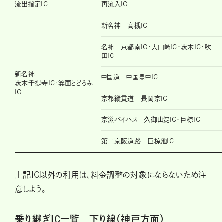
流出指定IC
再流入IC
新名神 高槻IC
名神 京都南IC・大山崎IC・茨木IC・吹
田IC
新名神
中国道 中国豊中IC
茨木千提寺IC・箕面とどろみ
IC
京都縦貫道 長岡京IC
京滋バイパス 久御山淀IC・巨椋IC
第二京阪道路 巨椋池IC
上記IC以外の利用は、料金調整の対象にならないため注
意しよう。
乗り継ぎIC一覧 下り線（神戸方面）