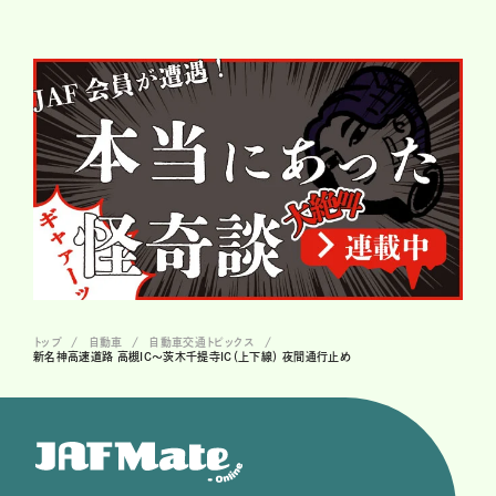
トップ
自動車
自動車交通トピックス
新名神高速道路 高槻IC～茨木千提寺IC（上下線） 夜間通行止め