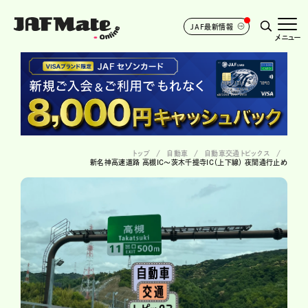
JAF最新情報
メニュー
トップ
自動車
自動車交通トピックス
新名神高速道路 高槻IC～茨木千提寺IC（上下線） 夜間通行止め