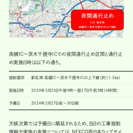
高槻IC〜茨木千提寺ICでの夜間通行止め区間と通行止
め実施日時は以下の通り。
規制箇所
新名神 高槻IC〜茨木千提寺ICの上下線（約11.3㎞）
実施日時
2024年3月26日午後9時～翌27日午前3時（6時間）
予備日
2024年3月27日夜～30日朝
天候次第では予備日に順延されるため、当日の工事規制
情報や実施の有無については、NEXCO西日本ウェブサイ