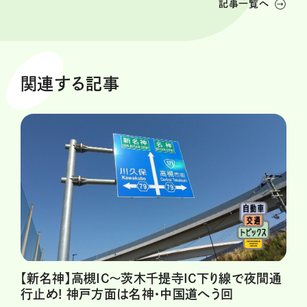
記事一覧へ
関連する記事
【新名神】高槻IC～茨木千提寺IC下り線で夜間通
行止め! 神戸方面は名神・中国道へう回