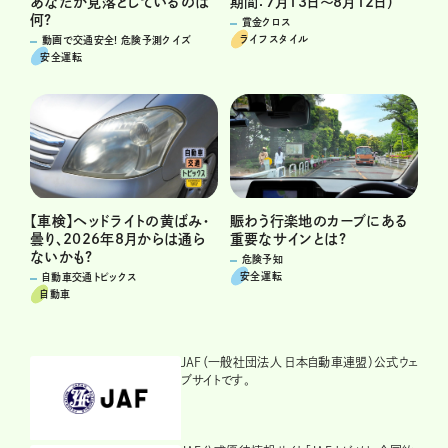
あなたが見落としているのは
期間：7月13日～8月12日）
何?
賞金クロス
ライフスタイル
動画で交通安全! 危険予測クイズ
安全運転
賑わう行楽地のカーブにある
【車検】ヘッドライトの黄ばみ・
重要なサインとは?
曇り、2026年8月からは通ら
ないかも?
危険予知
安全運転
自動車交通トピックス
自動車
JAF（一般社団法人 日本自動車連盟）公式ウェ
ブサイトです。