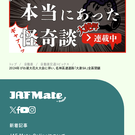
トップ
自動車
自動車交通トピックス
2024年びわ湖大花火大会に伴い、名神高速道路「大津SA」全面閉鎖
新着記事