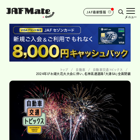
JAF最新情報
メニュー
トップ
自動車
自動車交通トピックス
2024年びわ湖大花火大会に伴い、名神高速道路「大津SA」全面閉鎖