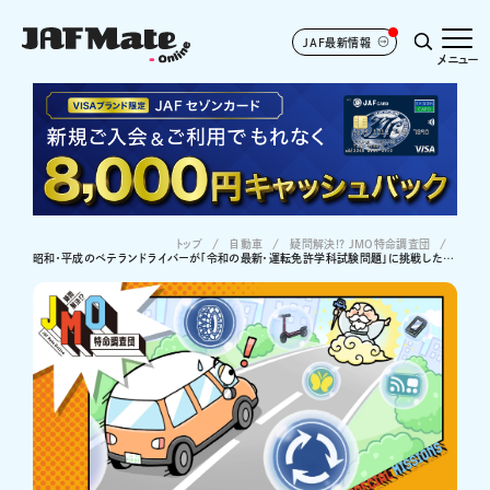
JAF最新情報
メニュー
トップ
自動車
疑問解決!? JMO特命調査団
昭和・平成のベテランドライバーが「令和の最新・運転免許学科試験問題」に挑戦したら…