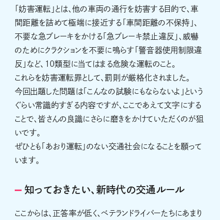
「妨害運転」とは、他の車両の通行を妨害する目的で、車
間距離を詰めて極端に接近する「車間距離の不保持」、
不要な急ブレーキをかける「急ブレーキ禁止違反」、威嚇
のためにクラクションを不要に鳴らす「警音器使用制限違
反」など、10類型に当てはまる危険な運転のこと。
これらを妨害運転罪として、罰則が厳格化されました。
今回出題した問題は「こんなの試験にもならないよ」という
ぐらい常識的すぎる内容ですが、ここであえて文字にする
ことで、皆さんの良識にさらに磨きをかけていただくのが狙
いです。
ぜひとも「あおり運転」のない交通社会になることを願って
います。
知っておきたい、新時代の交通ルール
ここからは、正答率が低く、ベテランドライバーたちにあまり