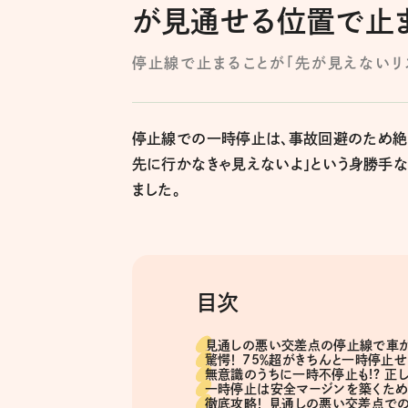
が見通せる位置で止
停止線で止まることが「先が見えないリ
停止線での一時停止は、事故回避のため絶
先に行かなきゃ見えないよ」という身勝手
ました。
目次
見通しの悪い交差点の停止線で車が
驚愕！ 75％超がきちんと一時停止
無意識のうちに一時不停止も!? 正
一時停止は安全マージンを築くた
徹底攻略！ 見通しの悪い交差点で