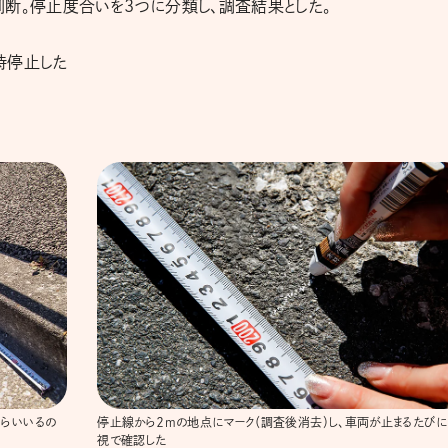
断。停止度合いを3つに分類し、調査結果とした。
時停止した
くらいいるの
停止線から２mの地点にマーク（調査後消去）し、車両が止まるたびに
視で確認した