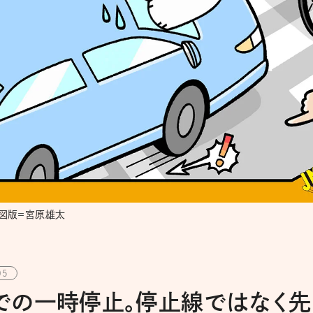
/図版＝宮原雄太
05
での一時停止。停止線ではなく先