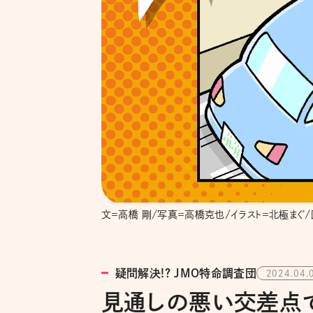
文＝高橋 剛/写真＝高橋克也/イラスト＝北極まぐ
疑問解決!? JMO特命調査団
2024.04.
見通しの悪い交差点