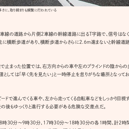
多さに、取り締まりも頻繁に行われている
車線の道路から片側2車線の幹線道路に出るT字路で、信号はなく
先に横断歩道があり、横断歩道からさらに2.6m進まないと幹線道
で止まった位置では、右方向からの車や左のブラインドの陰からの
理としては「早く先を見たい」と一時停止を怠りがちな場所となって
ードで進んでくる車や、左から走ってくる自転車などをしっかり目視
その後もゆっくりと進行する必要がある危険な交差点だ。
時30分〜9時30分、17時30分〜18時30分の各1時間、計2時