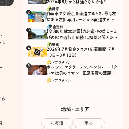
2026年8月からは通らないかも?
自動車
自転車で交差点を直進するとき、最も左
にある左折専用レーンから直進するの
は、違反？
安全運転
【令和8年熊本地震】九州道・松橋IC～え
、
びのICで通行止め続く。解除区間と東九
路に
州道の迂回ルート
自動車
2026年7月賞金クロス（応募期間：7月
13日～8月12日）
ライフスタイル
歩
ポルシェ、マクラーレン、ベントレー…「ク
ルマは男のロマン」 田原俊彦の華麗な
お
る愛車遍歴
ライフスタイル
する
地域・エリア
間
北海道
東北