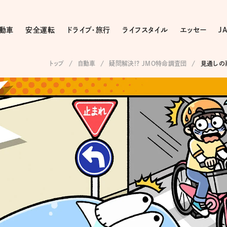
動車
安全運転
ドライブ・旅行
ライフスタイル
エッセー
J
トップ
自動車
疑問解決!? JMO特命調査団