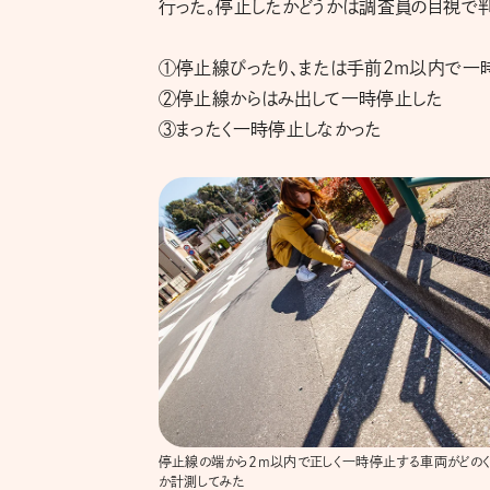
行った。停止したかどうかは調査員の目視で判
①停止線ぴったり、または手前2m以内で一
②停止線からはみ出して一時停止した
③まったく一時停止しなかった
停止線の端から２m以内で正しく一時停止する車両がどの
か計測してみた