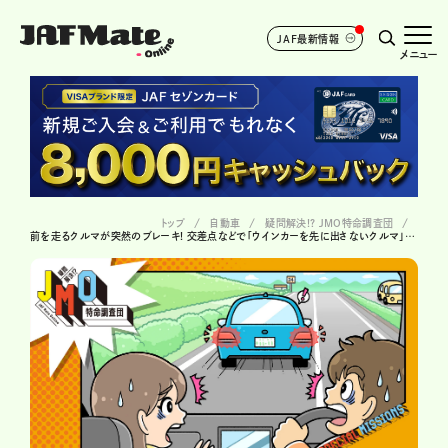
JAF最新情報
メニュー
トップ
自動車
疑問解決!? JMO特命調査団
前を走るクルマが突然のブレーキ! 交差点などで「ウインカーを先に出さないクルマ」への対策とは?