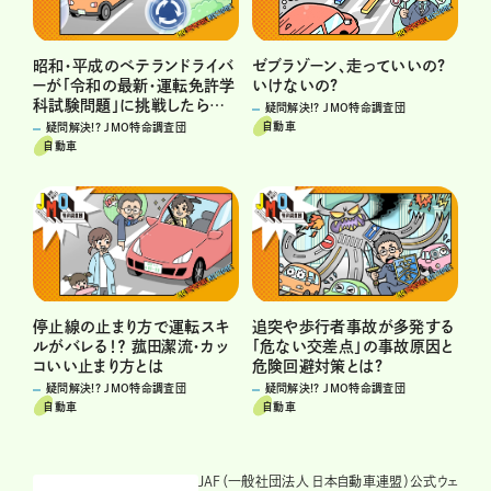
昭和・平成のベテランドライバ
ゼブラゾーン、走っていいの?
ーが「令和の最新・運転免許学
いけないの?
科試験問題」に挑戦したら…
疑問解決!? JMO特命調査団
自動車
疑問解決!? JMO特命調査団
自動車
停止線の止まり方で運転スキ
追突や歩行者事故が多発する
ルがバレる！？ 菰田潔流・カッ
「危ない交差点」の事故原因と
コいい止まり方とは
危険回避対策とは?
疑問解決!? JMO特命調査団
疑問解決!? JMO特命調査団
自動車
自動車
JAF（一般社団法人 日本自動車連盟）公式ウェ