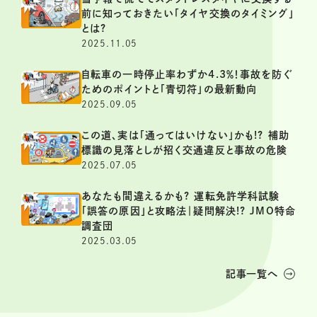
前に知っておきたい「タイヤ交換のタイミング」
とは?
2025.11.05
自転車の一時停止率わずか4.3％！事故を防ぐ
ためのポイントと「青切符」の最新動向
2025.09.05
この道、実は「通ってはいけない」かも!? 補助
標識の見落としが招く交通違反と事故の危険
2025.07.05
あなたも間違えるかも? 運転免許学科試験
「誤答の原因」と攻略法｜疑問解決!? JMO特命
調査団
2025.03.05
記事一覧へ