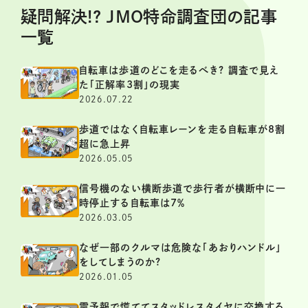
疑問解決!? JMO特命調査団の記事
一覧
自転車は歩道のどこを走るべき? 調査で見え
た「正解率3割」の現実
2026.07.22
歩道ではなく自転車レーンを走る自転車が8割
超に急上昇
2026.05.05
信号機のない横断歩道で歩行者が横断中に一
時停止する自転車は7％
2026.03.05
なぜ一部のクルマは危険な「あおりハンドル」
をしてしまうのか?
2026.01.05
雪予報で慌ててスタッドレスタイヤに交換する