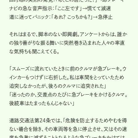
ナビの急な音声指示：「ここ左です」→慌てて減速
道に迷ってパニック：「あれ？ こっちかも？」→急停止
それはまるで、脚本のない即興劇。アンケートからは、誰か
の独り善がりな振る舞いに突然巻き込まれた人々の率直
な気持ちも聞こえてくる。
「スムーズに流れていたときに前のクルマが急ブレーキ。ウ
インカーもつけずに右折した。私は車間をとっていたため
追突しなかったが、後ろのクルマに追突された」
「迷ったのか、交差点のたびに急ブレーキをかけるクルマ。
後続車はたまったもんじゃない」
道路交通法第24条では、「危険を防止するためやむを得
ない場合を除き、その車両等を急に停止させ、又はその速
度を急激に減ずることとなるような急ブレーキをかけては