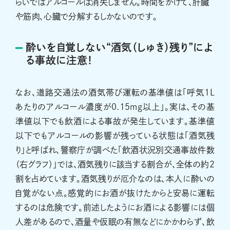
らいではアルコールは消失しません。時間をかけて、肝臓
や筋肉、心臓で分解するしかないのです。
酔いを自覚しない“酒気（しゅき）残り”によ
る事故に注意！
なお、道路交通法の酒気帯び運転の基準値は「呼気1L
あたりのアルコール濃度が0.15mg以上」。実は、その基
準値以下でも飲酒による事故が発生しています。基準値
以下でもアルコールの影響が残っている状態は「酒気残
り」と呼ばれ、警察庁が調べた「飲酒状況別交通事故件数
（右グラフ）」では、酒気残りに該当する割合が、全体の約2
割を占めています。酒気残りが厄介なのは、本人に酔いの
自覚がない点。感覚的にお酒が抜けたからと安易に運転
するのは危険です。前述したようにお酒による影響には個
人差があるので、酒量や仮眠の有無などにかかわらず、飲