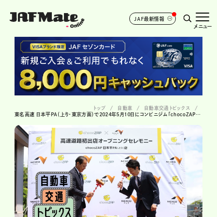
JAF最新情報
メニュー
トップ
自動車
自動車交通トピックス
東名高速 日本平PA（上り・東京方面）で2024年5月10日にコンビニジム「chocoZAP」がオープン！