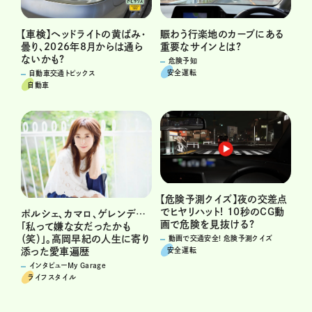
賑わう行楽地のカーブにある
【車検】ヘッドライトの黄ばみ・
重要なサインとは?
曇り、2026年8月からは通ら
ないかも?
危険予知
安全運転
自動車交通トピックス
自動車
【危険予測クイズ】夜の交差点
でヒヤリハット! 10秒のCG動
ポルシェ、カマロ、ゲレンデ…
画で危険を見抜ける?
「私って嫌な女だったかも
（笑）」。高岡早紀の人生に寄り
動画で交通安全! 危険予測クイズ
安全運転
添った愛車遍歴
インタビューMy Garage
ライフスタイル