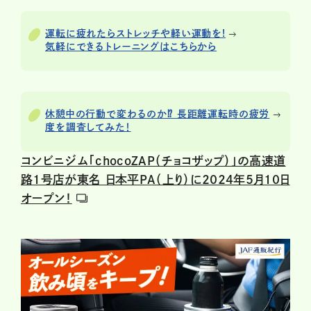
運転に疲れたらストレッチや軽い運動を!
気軽にできるトレーニングはこちらから
休憩中の行動で変わるのか⁉ 長距離運転時の疲労
度を調査してみた！
コンビニジム「chocoZAP（チョコザップ）」の高速道
路1号店が東名 日本平PA（上り）に2024年5月10日
オープン！