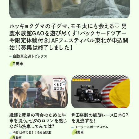
ホッキョクグマの子グマ、モモ太にも会える♡ 男
鹿水族館GAOを遊び尽くす！バックヤードツアー
や限定体験付きJAFフェスティバル東北が申込開
始！【募集は終了しました】
自動車交通トピックス
自動車
角田裕毅の凱旋レース日本GP
織姫と彦星の再会のために牛
を見逃すな！
車を洗う。七夕のロマンを感じ
ながら洗車してみては？
モータースポーツコラム
自動車
今日は何の日？ くるま記念日
自動車