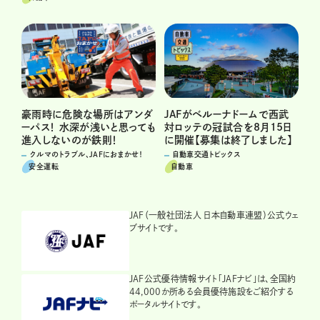
豪雨時に危険な場所はアンダ
JAFがベルーナドームで西武
ーパス！ 水深が浅いと思っても
対ロッテの冠試合を8月15日
進入しないのが鉄則！
に開催【募集は終了しました】
クルマのトラブル、JAFにおまかせ！
自動車交通トピックス
安全運転
自動車
JAF（一般社団法人 日本自動車連盟）公式ウェ
ブサイトです。
JAF公式優待情報サイト「JAFナビ」は、全国約
44,000か所ある会員優待施設をご紹介する
ポータルサイトです。