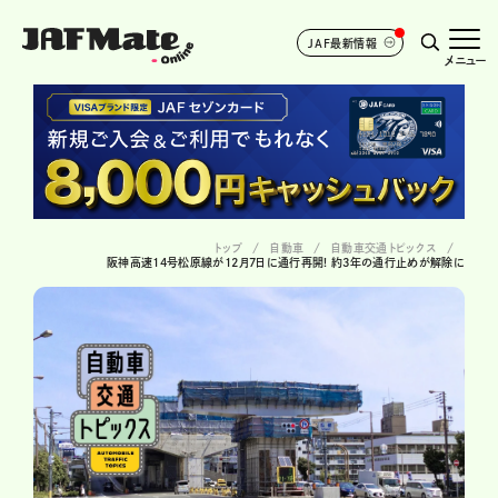
JAF最新情報
メニュー
トップ
自動車
自動車交通トピックス
阪神高速14号松原線が12月7日に通行再開! 約3年の通行止めが解除に