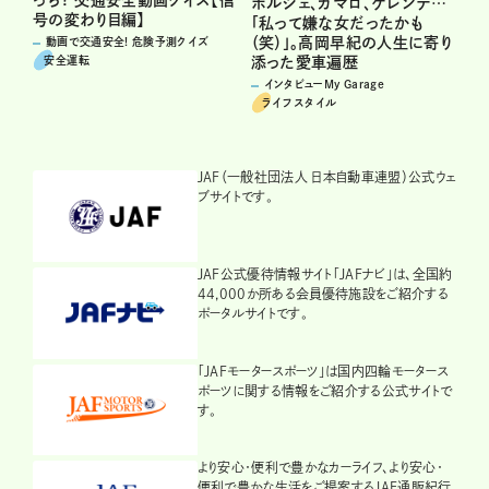
っち? 交通安全動画クイズ【信
ポルシェ、カマロ、ゲレンデ…
号の変わり目編】
「私って嫌な女だったかも
（笑）」。高岡早紀の人生に寄り
動画で交通安全! 危険予測クイズ
安全運転
添った愛車遍歴
インタビューMy Garage
ライフスタイル
JAF（一般社団法人 日本自動車連盟）公式ウェ
ブサイトです。
JAF公式優待情報サイト「JAFナビ」は、全国約
44,000か所ある会員優待施設をご紹介する
ポータルサイトです。
「JAFモータースポーツ」は国内四輪モータース
ポーツに関する情報をご紹介する公式サイトで
す。
より安心・便利で豊かなカーライフ、より安心・
便利で豊かな生活をご提案するJAF通販紀行