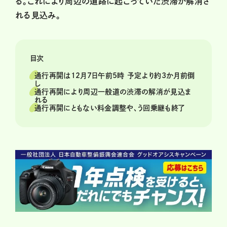
る。これにより周辺の道路に起こっていた渋滞が解消さ
れる見込み。
目次
通行再開は12月7日午前5時 予定より約3か月前倒
し
通行再開により周辺一般道の渋滞の解消が見込ま
れる
通行再開にともない料金調整や、う回乗継も終了