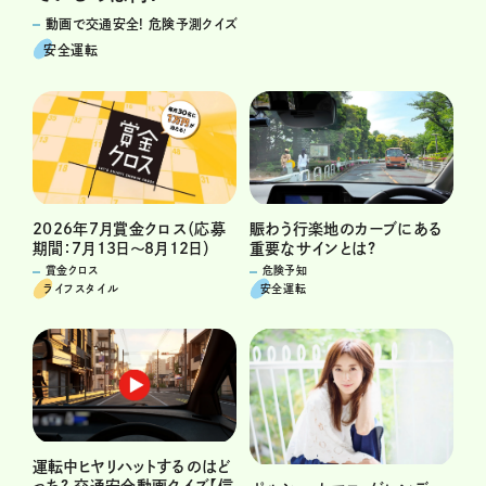
動画で交通安全! 危険予測クイズ
安全運転
2026年7月賞金クロス（応募
賑わう行楽地のカーブにある
期間：7月13日～8月12日）
重要なサインとは?
賞金クロス
危険予知
ライフスタイル
安全運転
運転中ヒヤリハットするのはど