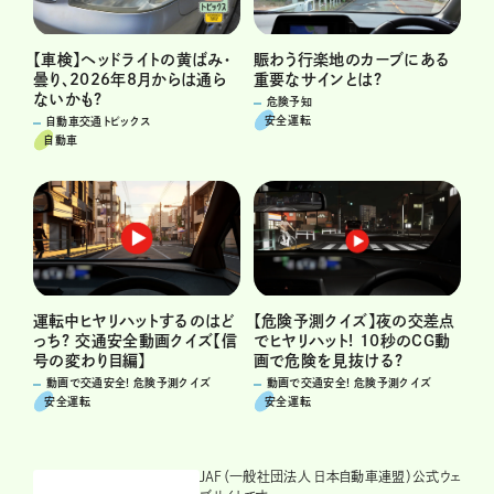
賑わう行楽地のカーブにある
【車検】ヘッドライトの黄ばみ・
重要なサインとは?
曇り、2026年8月からは通ら
ないかも?
危険予知
安全運転
自動車交通トピックス
自動車
運転中ヒヤリハットするのはど
【危険予測クイズ】夜の交差点
っち? 交通安全動画クイズ【信
でヒヤリハット! 10秒のCG動
号の変わり目編】
画で危険を見抜ける?
動画で交通安全! 危険予測クイズ
動画で交通安全! 危険予測クイズ
安全運転
安全運転
JAF（一般社団法人 日本自動車連盟）公式ウェ