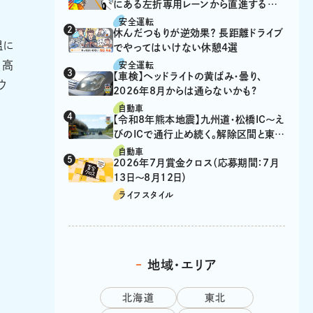
にある左折専用レーンから直進するの
は、違反？
安全運転
休んだつもりが逆効果？ 長距離ドライブ
温に
でやってはいけない休憩4選
、高
安全運転
【車検】ヘッドライトの黄ばみ・曇り、
ウ
2026年8月からは通らないかも?
自動車
【令和8年熊本地震】九州道・松橋IC～え
びのICで通行止め続く。解除区間と東九
州道の迂回ルート
自動車
2026年7月賞金クロス（応募期間：7月
13日～8月12日）
ライフスタイル
地域・エリア
北海道
東北