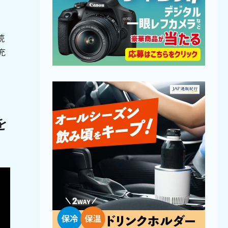
続
充
を