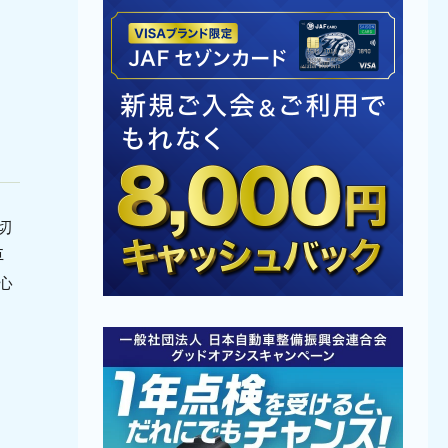
切
車
心