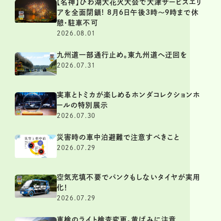
【名神】びわ湖大花火大会で大津サービスエリ
アを全面閉鎖! 8月6日午後3時～9時まで休
憩・駐車不可
2026.08.01
九州道一部通行止め。東九州道へ迂回を
2026.07.31
実車とトミカが楽しめるホンダコレクションホ
ールの特別展示
2026.07.30
災害時の車中泊避難で注意すべきこと
2026.07.29
空気充填不要でパンクもしないタイヤが実用
化！
2026.07.29
車検のライト検査変更。黄ばみに注意