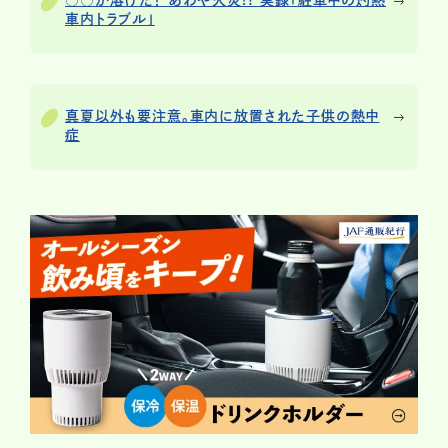
○○が溶けた！ あわや火災!? 実録「駐車中の灼熱
車内トラブル」
真夏以外も要注意。車内に放置された子供の熱中
症