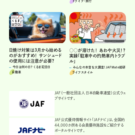
ドライブ･旅行
日焼け対策は3月から始める
○○が溶けた！ あわや火災！？
のがおすすめ！ サンシェード
実録「駐車中の灼熱車内トラブ
の使用には注意が必要？
ル」
今日は何の日？ くるま記念日
みんなの本音を大調査！JAFMate総研
自動車
ライフスタイル
JAF（一般社団法人 日本自動車連盟）公式ウェ
ブサイトです。
JAF公式優待情報サイト「JAFナビ」は、全国約
44,000か所ある会員優待施設をご紹介する
ポータルサイトです。