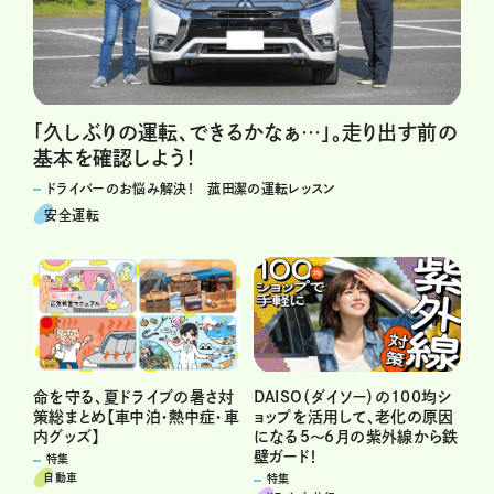
「久しぶりの運転、できるかなぁ…」。走り出す前の
基本を確認しよう！
ドライバーのお悩み解決！ 菰田潔の運転レッスン
安全運転
DAISO（ダイソー）の100均シ
命を守る、夏ドライブの暑さ対
ョップを活用して、老化の原因
策総まとめ【車中泊・熱中症・車
になる5～6月の紫外線から鉄
内グッズ】
壁ガード！
特集
自動車
特集