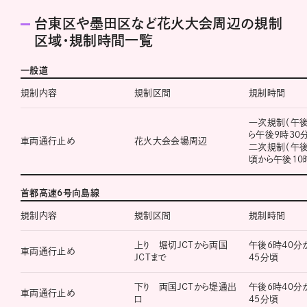
台東区や墨田区など花火大会周辺の規制
区域・規制時間一覧
一般道
規制内容
規制区間
規制時間
一次規制（午後
ら午後9時30
車両通行止め
花火大会会場周辺
二次規制（午後
頃から午後10
首都高速6号向島線
規制内容
規制区間
規制時間
上り 堀切JCTから両国
午後6時40分
車両通行止め
JCTまで
45分頃
下り 両国JCTから堤通出
午後6時40分
車両通行止め
口
45分頃