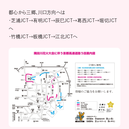
都心から三郷、川口方向へは
・芝浦JCT→有明JCT→辰巳JCT→葛西JCT→堀切JCT
へ
・竹橋JCT→板橋JCT→江北JCTへ