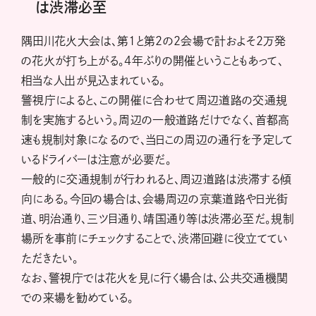
は渋滞必至
隅田川花火大会は、第1と第2の2会場で計およそ2万発
の花火が打ち上がる。4年ぶりの開催ということもあって、
相当な人出が見込まれている。
警視庁によると、この開催に合わせて周辺道路の交通規
制を実施するという。周辺の一般道路だけでなく、首都高
速も規制対象になるので、当日この周辺の通行を予定して
いるドライバーは注意が必要だ。
一般的に交通規制が行われると、周辺道路は渋滞する傾
向にある。今回の場合は、会場周辺の京葉道路や日光街
道、明治通り、三ツ目通り、靖国通り等は渋滞必至だ。規制
場所を事前にチェックすることで、渋滞回避に役立ててい
ただきたい。
なお、警視庁では花火を見に行く場合は、公共交通機関
での来場を勧めている。