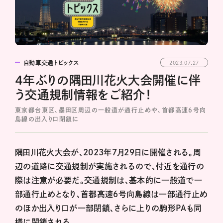
自動車交通トピックス
2023.07.27
４年ぶりの隅田川花火大会開催に伴
う交通規制情報をご紹介！
東京都台東区、墨田区周辺の一般道が通行止めや、首都高速6号向
島線の出入り口閉鎖に
隅田川花火大会が、2023年7月29日に開催される。周
辺の道路に交通規制が実施されるので、付近を通行の
際は注意が必要だ。交通規制は、基本的に一般道で一
部通行止めとなり、首都高速6号向島線は一部通行止め
のほか出入り口が一部閉鎖、さらに上りの駒形PAも同
様に閉鎖される。