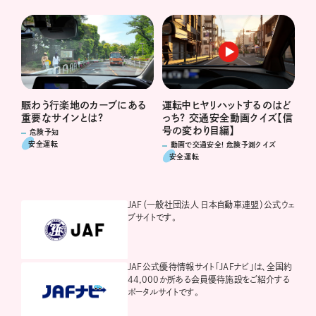
運転中ヒヤリハットするのはど
賑わう行楽地のカーブにある
っち? 交通安全動画クイズ【信
重要なサインとは?
号の変わり目編】
危険予知
安全運転
動画で交通安全! 危険予測クイズ
安全運転
JAF（一般社団法人 日本自動車連盟）公式ウェ
ブサイトです。
JAF公式優待情報サイト「JAFナビ」は、全国約
44,000か所ある会員優待施設をご紹介する
ポータルサイトです。