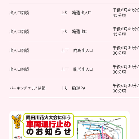
午後6時40分
出入口閉鎖
上り 堤通出入口
45分頃
午後6時40分
出入口閉鎖
下り 堤通出口
45分頃
午後6時00分
出入口閉鎖
上下 向島出入口
30分頃
午後6時00分
出入口閉鎖
上下 駒形出入口
30分頃
午後6時00分
パーキングエリア閉鎖
上り 駒形PA
00分頃