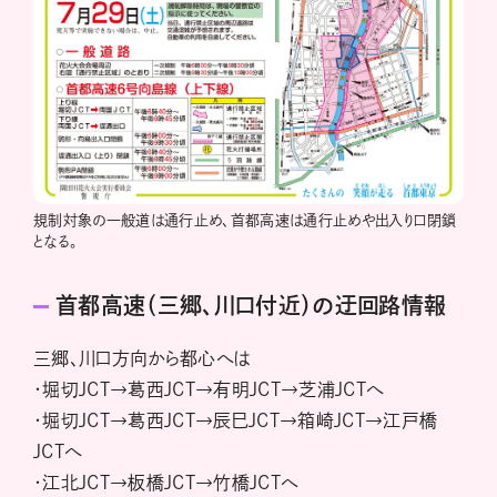
規制対象の一般道は通行止め、首都高速は通行止めや出入り口閉鎖
となる。
首都高速（三郷、川口付近）の迂回路情報
三郷、川口方向から都心へは
・堀切JCT→葛西JCT→有明JCT→芝浦JCTへ
・堀切JCT→葛西JCT→辰巳JCT→箱崎JCT→江戸橋
JCTへ
・江北JCT→板橋JCT→竹橋JCTへ