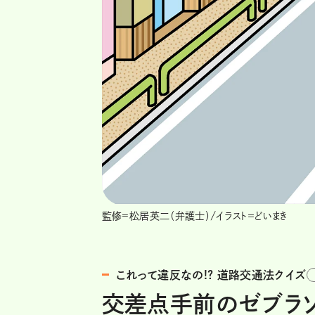
監修=松居英二（弁護士）/イラスト＝どいまき
これって違反なの!? 道路交通法クイズ
交差点手前のゼブラ