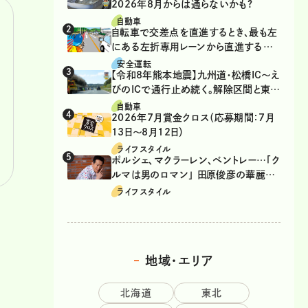
2026年8月からは通らないかも?
自動車
自転車で交差点を直進するとき、最も左
にある左折専用レーンから直進するの
は、違反？
安全運転
【令和8年熊本地震】九州道・松橋IC～え
びのICで通行止め続く。解除区間と東九
州道の迂回ルート
自動車
2026年7月賞金クロス（応募期間：7月
13日～8月12日）
ライフスタイル
ポルシェ、マクラーレン、ベントレー…「ク
ルマは男のロマン」 田原俊彦の華麗な
る愛車遍歴
ライフスタイル
地域・エリア
北海道
東北