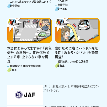
ーの意味
これって違反なの!? 道路交通法クイズ
危険予知
安全運転
安全運転
左折なのに右にハンドルを切
本当にわかってますか? 「黄色
る!? 「あおりハンドル」を徹底
信号」の意味…。 黄色信号で
調査！
止まる車・止まらない車を調
査!
疑問解決!? JMO特命調査団
自動車
疑問解決!? JMO特命調査団
自動車
JAF（一般社団法人 日本自動車連盟）公式ウェ
ブサイトです。