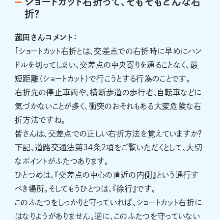
ショートカット右折って、そもそもどんな右
折？
菰田さんコメント：
「ショートカット右折とは、交差点での右折時に早めにハン
ドルを切ってしまい、交差点の中央寄りを通ることなく、最
短距離（ショートカット）で行こうとする行為のことです。
右折先の停止車両や、横断歩道の歩行者、自転車などに
気づかないことが多く、衝突のおそれもある大変危険な右
折方法ですね。
皆さんは、交差点での正しい右折方法を覚えていますか？
下記、道路交通法第34条2項をご覧いただくとして、大切
なポイントがふたつあります。
ひとつめは、『交差点の中心の直近の内側』という通行す
べき場所。そしてもうひとつは、『徐行』です。
このふたつをしっかりと守っていれば、ショートカット右折に
はなりようがありません。逆に、このふたつを守っていない