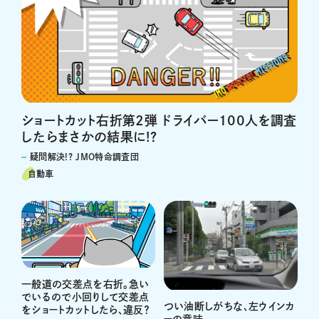
ショートカット右折第2弾 ドライバー100人を調査
したらまさかの結果に!?
疑問解決!? JMO特命調査団
自動車
一般道の交差点を右折。急い
でいるので小回りして交差点
つい油断しがちな、左ウインカ
をショートカットしたら、違反？