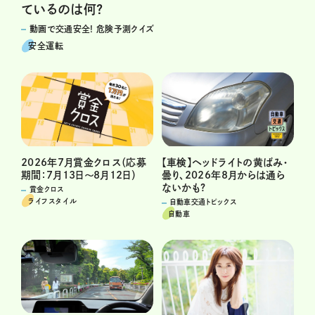
ているのは何?
動画で交通安全! 危険予測クイズ
安全運転
2026年7月賞金クロス（応募
【車検】ヘッドライトの黄ばみ・
期間：7月13日～8月12日）
曇り、2026年8月からは通ら
ないかも?
賞金クロス
ライフスタイル
自動車交通トピックス
自動車