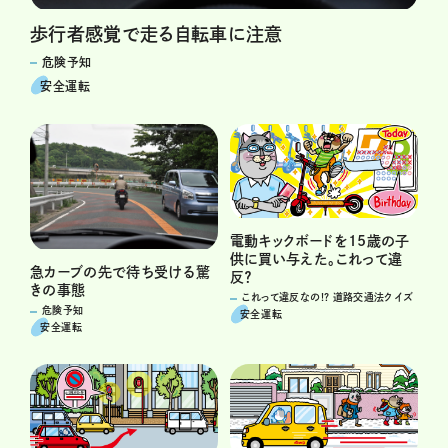
歩行者感覚で走る自転車に注意
危険予知
安全運転
電動キックボードを15歳の子
供に買い与えた。これって違
急カーブの先で待ち受ける驚
反？
きの事態
これって違反なの!? 道路交通法クイズ
危険予知
安全運転
安全運転