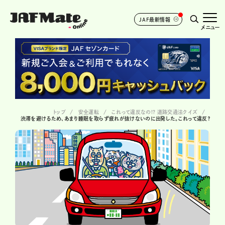
JAF最新情報
メニュー
トップ
安全運転
これって違反なの!? 道路交通法クイズ
渋滞を避けるため、あまり睡眠を取らず疲れが抜けないのに出発した。これって違反？