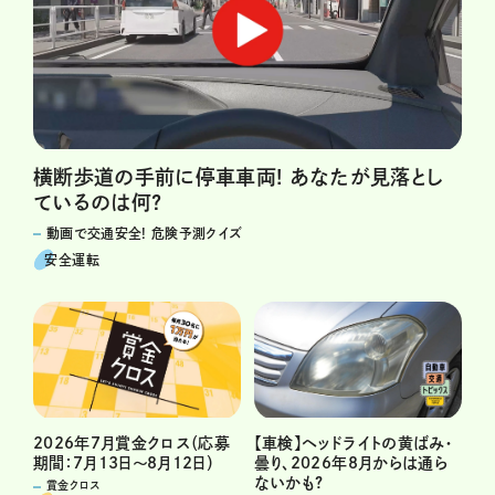
横断歩道の手前に停車車両! あなたが見落とし
ているのは何?
動画で交通安全! 危険予測クイズ
安全運転
2026年7月賞金クロス（応募
【車検】ヘッドライトの黄ばみ・
期間：7月13日～8月12日）
曇り、2026年8月からは通ら
ないかも?
賞金クロス