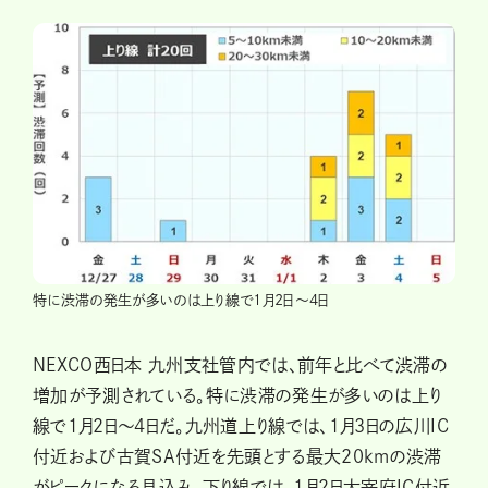
特に渋滞の発生が多いのは上り線で1月2日〜4日
NEXCO西日本 九州支社管内では、前年と比べて渋滞の
増加が予測されている。特に渋滞の発生が多いのは上り
線で1月2日〜4日だ。九州道上り線では、1月3日の広川IC
付近および古賀SA付近を先頭とする最大20kmの渋滞
がピークになる見込み。下り線では、1月2日太宰府IC付近