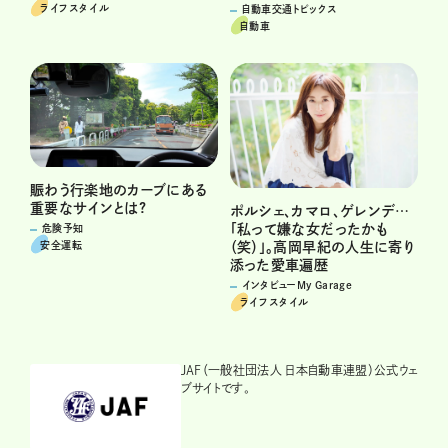
ライフスタイル
自動車交通トピックス
自動車
賑わう行楽地のカーブにある
重要なサインとは?
ポルシェ、カマロ、ゲレンデ…
「私って嫌な女だったかも
危険予知
安全運転
（笑）」。高岡早紀の人生に寄り
添った愛車遍歴
インタビューMy Garage
ライフスタイル
JAF（一般社団法人 日本自動車連盟）公式ウェ
ブサイトです。