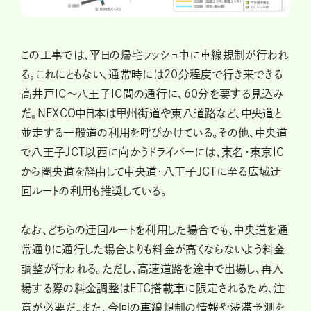
この工事では、平日の帰宅ラッシュ中に車線規制が行われ
る。これにともない、通常時には20分程度で行き来できる
高井戸IC～八王子IC間の通行に、60分を要する見込み
だ。NEXCO中日本は甲州街道や東八道路など、中央道と
並走する一般道の利用を呼びかけている。その他、中央道
で八王子JCT以西に向かうドライバーには、東名・東京IC
から圏央道を経由して中央道・八王子JCTに至る広域迂
回ルートの利用も推奨している。
なお、どちらの迂回ルートを利用した場合でも、中央道を通
常通りに通行した場合よりも料金が高くならないよう料金
調整が行われる。ただし、高速道路を途中で出場し、再入
場する際の料金調整はETC搭載車に限定されるため、注
意が必要だ。また、今回の車線規制の情報や渋滞予測を