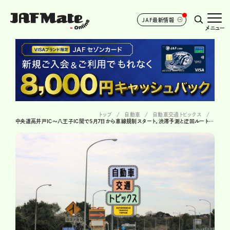
JAF最新情報
メニュー
トップ
自動車
自動車交通トピックス
中央道高井戸IC～八王子IC間で5月7日から車線規制スタート。渋滞予測と迂回ルートは？