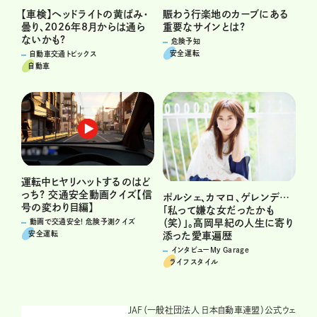
賑わう行楽地のカーブにある
【車検】ヘッドライトの黄ばみ・
重要なサインとは?
曇り、2026年8月からは通ら
ないかも?
危険予知
安全運転
自動車交通トピックス
自動車
運転中ヒヤリハットするのはど
っち? 交通安全動画クイズ【信
ポルシェ、カマロ、ゲレンデ…
号の変わり目編】
「私って嫌な女だったかも
（笑）」。高岡早紀の人生に寄り
動画で交通安全! 危険予測クイズ
安全運転
添った愛車遍歴
インタビューMy Garage
ライフスタイル
JAF（一般社団法人 日本自動車連盟）公式ウェ