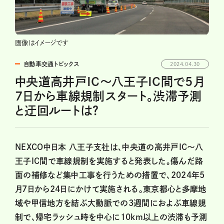
画像はイメージです
自動車交通トピックス
2024.04.30
中央道高井戸IC～八王子IC間で5月
7日から車線規制スタート。渋滞予測
と迂回ルートは？
NEXCO中日本 八王子支社は、中央道の高井戸IC～八
王子IC間で車線規制を実施すると発表した。傷んだ路
面の補修など集中工事を行うための措置で、2024年5
月7日から24日にかけて実施される。東京都心と多摩地
域や甲信地方を結ぶ大動脈での3週間におよぶ車線規
制で、帰宅ラッシュ時を中心に10km以上の渋滞も予測