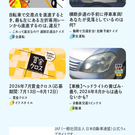
横断歩道の手前に停車車両!
自転車で交差点を直進すると
あなたが見落としているのは
き、最も左にある左折専用レー
何?
ンから直進するのは、違反？
動画で交通安全! 危険予測クイズ
これって違反なの!? 道路交通法クイズ
安全運転
安全運転
2026年7月賞金クロス（応募
【車検】ヘッドライトの黄ばみ・
期間：7月13日～8月12日）
曇り、2026年8月からは通ら
ないかも?
賞金クロス
ライフスタイル
自動車交通トピックス
自動車
JAF（一般社団法人 日本自動車連盟）公式ウェ
ブサイトです。