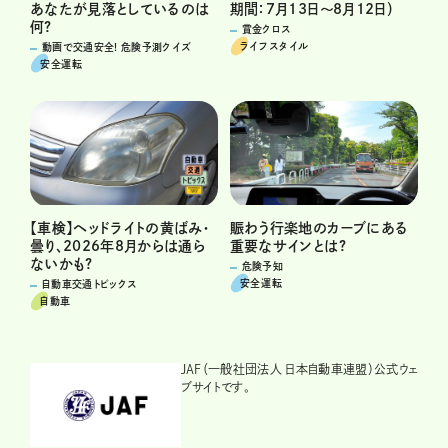
あなたが見落としているのは
期間：7月13日～8月12日）
何?
賞金クロス
ライフスタイル
動画で交通安全! 危険予測クイズ
安全運転
賑わう行楽地のカーブにある
【車検】ヘッドライトの黄ばみ・
重要なサインとは?
曇り、2026年8月からは通ら
ないかも?
危険予知
安全運転
自動車交通トピックス
自動車
JAF（一般社団法人 日本自動車連盟）公式ウェ
ブサイトです。