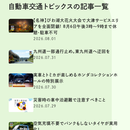
自動車交通トピックスの記事一覧
【名神】びわ湖大花火大会で大津サービスエリ
アを全面閉鎖! 8月6日午後3時～9時まで休
憩・駐車不可
2026.08.01
九州道一部通行止め。東九州道へ迂回を
2026.07.31
実車とトミカが楽しめるホンダコレクションホ
ールの特別展示
2026.07.30
災害時の車中泊避難で注意すべきこと
2026.07.29
空気充填不要でパンクもしないタイヤが実用
化！