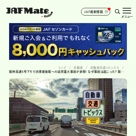
JAF最新情報
メニュー
トップ
自動車
自動車交通トピックス
阪神高速5号下りで渋滞最後尾への追突重大事故が多発! なぜ事故は起こった? 阪神高速が注意を呼びかけ