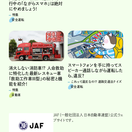
行中の「ながらスマホ」は絶対
にやめましょう！
特集
安全運転
スマートフォンを手に持ってス
消火しない消防車!? 人命救助
ピーカー通話しながら運転した
に特化した最新レスキュー車
ら、違反？
「救助工作車Ⅲ型」の秘密と機
これって違反なの!? 道路交通法クイズ
能を紹介！
安全運転
特集
自動車
JAF（一般社団法人 日本自動車連盟）公式ウェ
ブサイトです。