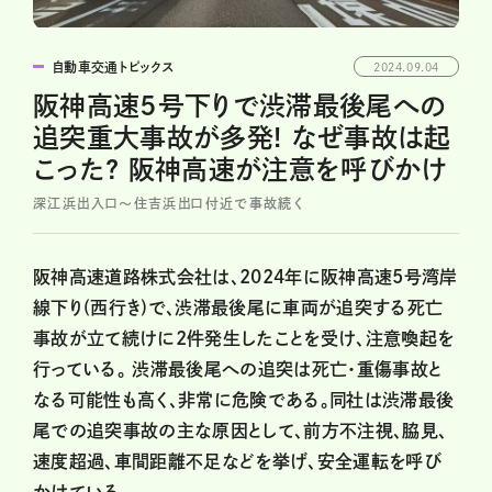
自動車交通トピックス
2024.09.04
阪神高速5号下りで渋滞最後尾への
追突重大事故が多発! なぜ事故は起
こった? 阪神高速が注意を呼びかけ
深江浜出入口～住吉浜出口付近で事故続く
阪神高速道路株式会社は、2024年に阪神高速5号湾岸
線下り(西行き)で、渋滞最後尾に車両が追突する死亡
事故が立て続けに2件発生したことを受け、注意喚起を
行っている。 渋滞最後尾への追突は死亡・重傷事故と
なる可能性も高く、非常に危険である。同社は渋滞最後
尾での追突事故の主な原因として、前方不注視、脇見、
速度超過、車間距離不足などを挙げ、安全運転を呼び
かけている。