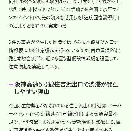
同社は渋滞を減らす取り組みとして、「サグ（下り坂から上
り坂に差し掛かる凹部のこと）の手前から壁面に水平ライ
ンのペイント」や、光の流れを活用した「速度回復誘導灯」
の活用などをすでに実施中だ。
2件の事故が発生した区間では、さらに本線及び入口で
情報板による注意喚起を行っているほか、南芦屋浜PA出
路と本線合流部付近にも置き型仮設情報板を設置して、
注意喚起を実施している。
阪神高速5号線住吉浜出口で渋滞が発生
しやすい理由
今回、注意喚起がなされている住吉浜出口付近は、ハーバ
ーハイウェイへの連絡路の1車線運用による交通容量不
足や、上り勾配による速度低下とが複合的に影響して、阪
神高速道路の中でも渋滞が発生しやすい箇所である。