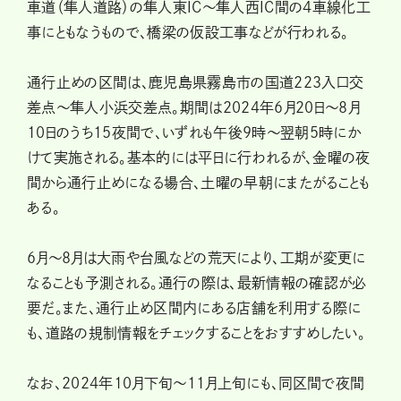
車道（隼人道路）の隼人東IC〜隼人西IC間の4車線化工
事にともなうもので、橋梁の仮設工事などが行われる。
通行止めの区間は、鹿児島県霧島市の国道223入口交
差点〜隼人小浜交差点。期間は2024年6月20日〜8月
10日のうち15夜間で、いずれも午後9時〜翌朝5時にか
けて実施される。基本的には平日に行われるが、金曜の夜
間から通行止めになる場合、土曜の早朝にまたがることも
ある。
6月〜8月は大雨や台風などの荒天により、工期が変更に
なることも予測される。通行の際は、最新情報の確認が必
要だ。また、通行止め区間内にある店舗を利用する際に
も、道路の規制情報をチェックすることをおすすめしたい。
なお、2024年10月下旬～11月上旬にも、同区間で夜間