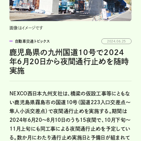
画像はイメージです
自動車交通トピックス
2024.06.25
鹿児島県の九州国道10号で2024
年6月20日から夜間通行止めを随時
実施
NEXCO西日本九州支社は、橋梁の仮設工事等にともな
い鹿児島県霧島市の国道10号（国道223入口交差点〜
隼人小浜交差点）で夜間通行止めを実施する。期間は
2024年6月20〜8月10日のうち15夜間で、10月下旬〜
11月上旬にも同工事による夜間通行止めを予定してい
る。数か月にわたり通行止め実施日と予備日が組まれて