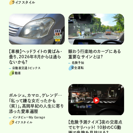
ライフスタイル
賑わう行楽地のカーブにある
【車検】ヘッドライトの黄ばみ・
重要なサインとは?
曇り、2026年8月からは通ら
ないかも?
危険予知
安全運転
自動車交通トピックス
自動車
ポルシェ、カマロ、ゲレンデ…
「私って嫌な女だったかも
（笑）」。高岡早紀の人生に寄り
添った愛車遍歴
インタビューMy Garage
【危険予測クイズ】夜の交差点
ライフスタイル
でヒヤリハット! 10秒のCG動
画で危険を見抜ける?