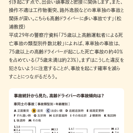
引き起こす点で、出会い頭事故と密接に関係します。また、
操作不適は工作物衝突、路外逸脱などの車単独の事故と
関係が深い。こちらも高齢ドライバーに多い事故です」（松
浦教授）
平成29年の警察庁資料「75歳以上高齢運転者による死
亡事故の類型別件数比較」によれば、車単独の事故は、
75歳以上の高齢ドライバーが起こした死亡事故の約40％
を占めている（75歳未満は約23％）。まずはこうした違反を
犯さないように注意することが、事故を起こす確率を減ら
すことにつながるだろう。