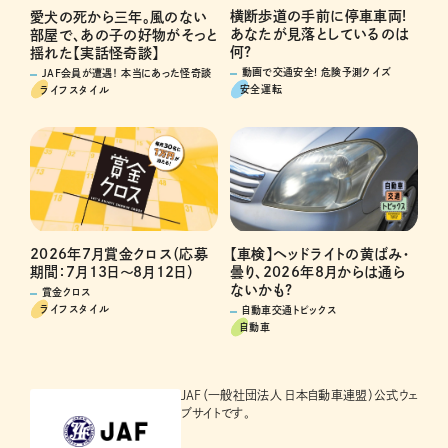
横断歩道の手前に停車車両!
愛犬の死から三年。風のない
あなたが見落としているのは
部屋で、あの子の好物がそっと
何?
揺れた【実話怪奇談】
動画で交通安全! 危険予測クイズ
JAF会員が遭遇！ 本当にあった怪奇談
安全運転
ライフスタイル
2026年7月賞金クロス（応募
【車検】ヘッドライトの黄ばみ・
期間：7月13日～8月12日）
曇り、2026年8月からは通ら
ないかも?
賞金クロス
ライフスタイル
自動車交通トピックス
自動車
JAF（一般社団法人 日本自動車連盟）公式ウェ
ブサイトです。