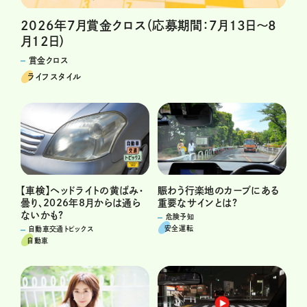
2026年7月賞金クロス（応募期間：7月13日～8
月12日）
賞金クロス
ライフスタイル
賑わう行楽地のカーブにある
【車検】ヘッドライトの黄ばみ・
重要なサインとは?
曇り、2026年8月からは通ら
ないかも?
危険予知
安全運転
自動車交通トピックス
自動車