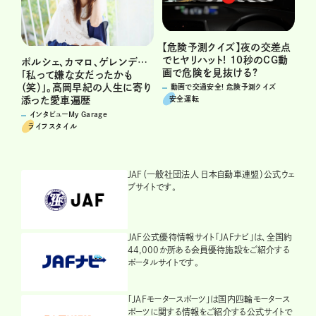
【危険予測クイズ】夜の交差点
でヒヤリハット! 10秒のCG動
ポルシェ、カマロ、ゲレンデ…
画で危険を見抜ける?
「私って嫌な女だったかも
（笑）」。高岡早紀の人生に寄り
動画で交通安全! 危険予測クイズ
安全運転
添った愛車遍歴
インタビューMy Garage
ライフスタイル
JAF（一般社団法人 日本自動車連盟）公式ウェ
ブサイトです。
JAF公式優待情報サイト「JAFナビ」は、全国約
44,000か所ある会員優待施設をご紹介する
ポータルサイトです。
「JAFモータースポーツ」は国内四輪モータース
ポーツに関する情報をご紹介する公式サイトで