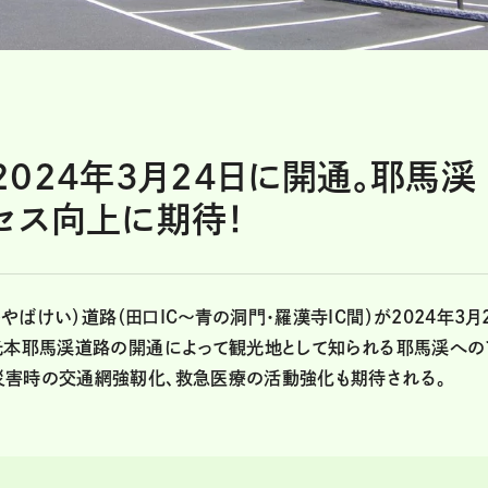
024年3月24日に開通。耶馬渓
セス向上に期待！
ばけい）道路（田口IC〜青の洞門・羅漢寺IC間）が2024年3月
三光本耶馬渓道路の開通によって観光地として知られる耶馬渓への
災害時の交通網強靭化、救急医療の活動強化も期待される。