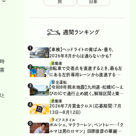
旅
旧車
週間ランキング
【車検】ヘッドライトの黄ばみ・曇り、
2026年8月からは通らないかも?
害時
自動車
自転車で交差点を直進するとき、最も左
災害
にある左折専用レーンから直進するの
は、違反？
安全運転
【令和8年熊本地震】九州道・松橋IC～え
びのICで通行止め続く。解除区間と東九
津と
州道の迂回ルート
自動車
2026年7月賞金クロス（応募期間：7月
13日～8月12日）
ライフスタイル
ポルシェ、マクラーレン、ベントレー…「ク
ルマは男のロマン」 田原俊彦の華麗な