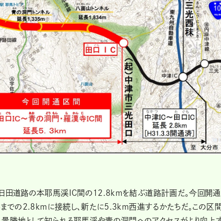
日田道路の本耶馬渓IC間の12.8kmを結ぶ道路計画だ。今回開
までの2.8kmに接続し、新たに5.3km西進するかたちだ。この区
、景勝地として知られる耶馬渓や青の洞門へのアクセスがより向上