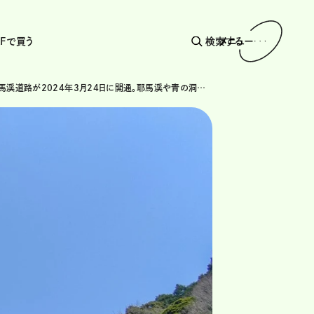
AFで買う
検索する
メニュー
三光本耶馬渓道路が2024年3月24日に開通。耶馬渓や青の洞門へのアクセス向上に期待！