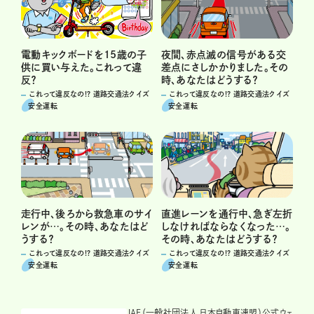
電動キックボードを15歳の子
夜間、赤点滅の信号がある交
供に買い与えた。これって違
差点にさしかかりました。その
反？
時、あなたはどうする？
これって違反なの!? 道路交通法クイズ
これって違反なの!? 道路交通法クイズ
安全運転
安全運転
走行中、後ろから救急車のサイ
直進レーンを通行中、急ぎ左折
レンが…。その時、あなたはど
しなければならなくなった…。
うする？
その時、あなたはどうする？
これって違反なの!? 道路交通法クイズ
これって違反なの!? 道路交通法クイズ
安全運転
安全運転
JAF（一般社団法人 日本自動車連盟）公式ウェ