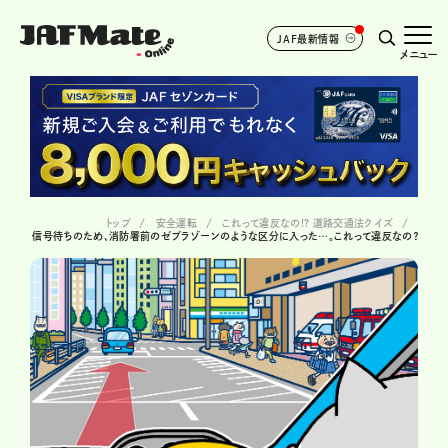
JAF最新情報
メニュー
トップ
安全運転
これって違反なの!? 道路交通法クイズ
信号待ちのため、消防署前のゼブラゾーンのような区分に入った…。これって違反なの？