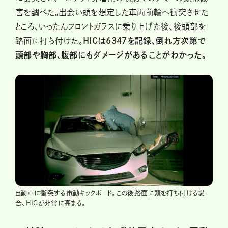
害を調べた。出会い頭を想定した車両前輪へ衝突させた
ところ、いったんフロントガラスに乗り上げた後、後頭部を
路面に打ち付けた。
HICは6347を記録、倒れ方次第で
頭部や胸部、腹部にもダメージがあることがわかった。
自動車に衝突する電動キックボード。この後路面に頭を打ち付ける場
合、HICが非常に高まる。