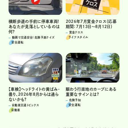
横断歩道の手前に停車車両!
2026年7月賞金クロス（応募
あなたが見落としているのは
期間：7月13日～8月12日）
何?
賞金クロス
ライフスタイル
動画で交通安全! 危険予測クイズ
安全運転
賑わう行楽地のカーブにある
【車検】ヘッドライトの黄ばみ・
重要なサインとは?
曇り、2026年8月からは通ら
ないかも?
危険予知
安全運転
自動車交通トピックス
自動車