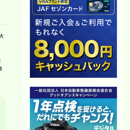
大
は
動