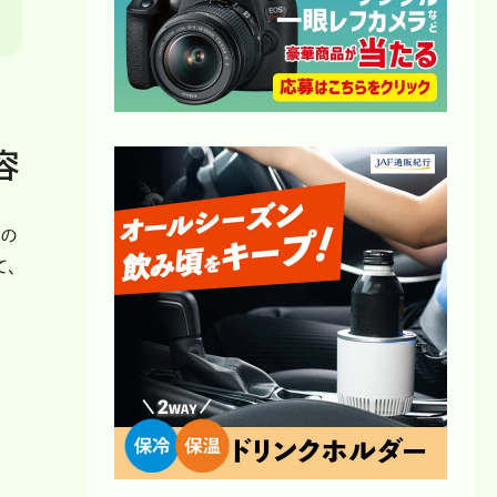
容
化の
て、