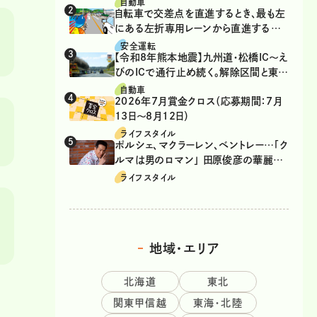
自動車
自転車で交差点を直進するとき、最も左
にある左折専用レーンから直進するの
は、違反？
安全運転
【令和8年熊本地震】九州道・松橋IC～え
びのICで通行止め続く。解除区間と東九
州道の迂回ルート
自動車
2026年7月賞金クロス（応募期間：7月
13日～8月12日）
ライフスタイル
ポルシェ、マクラーレン、ベントレー…「ク
ルマは男のロマン」 田原俊彦の華麗な
る愛車遍歴
ライフスタイル
地域・エリア
北海道
東北
関東甲信越
東海・北陸