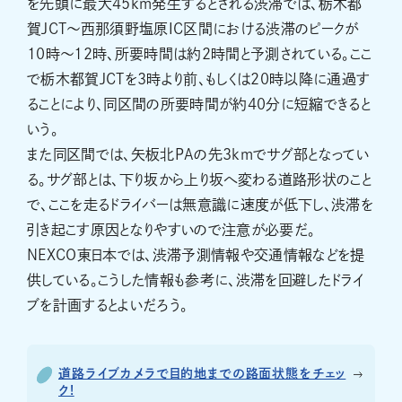
を先頭に最大45km発生するとされる渋滞では、栃木都
賀JCT～西那須野塩原IC区間における渋滞のピークが
10時～12時、所要時間は約2時間と予測されている。ここ
で栃木都賀JCTを3時より前、もしくは20時以降に通過す
ることにより、同区間の所要時間が約40分に短縮できると
いう。
また同区間では、矢板北PAの先3kmでサグ部となってい
る。サグ部とは、下り坂から上り坂へ変わる道路形状のこと
で、ここを走るドライバーは無意識に速度が低下し、渋滞を
引き起こす原因となりやすいので注意が必要だ。
NEXCO東日本では、渋滞予測情報や交通情報などを提
供している。こうした情報も参考に、渋滞を回避したドライ
ブを計画するとよいだろう。
道路ライブカメラで目的地までの路面状態をチェッ
ク!