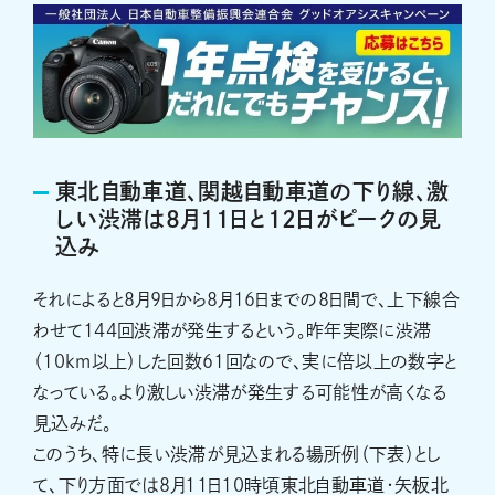
東北自動車道、関越自動車道の下り線、激
しい渋滞は8月11日と12日がピークの見
込み
それによると8月9日から8月16日までの8日間で、上下線合
わせて144回渋滞が発生するという。昨年実際に渋滞
（10km以上）した回数61回なので、実に倍以上の数字と
なっている。より激しい渋滞が発生する可能性が高くなる
見込みだ。
このうち、特に長い渋滞が見込まれる場所例（下表）とし
て、下り方面では8月11日10時頃東北自動車道・矢板北