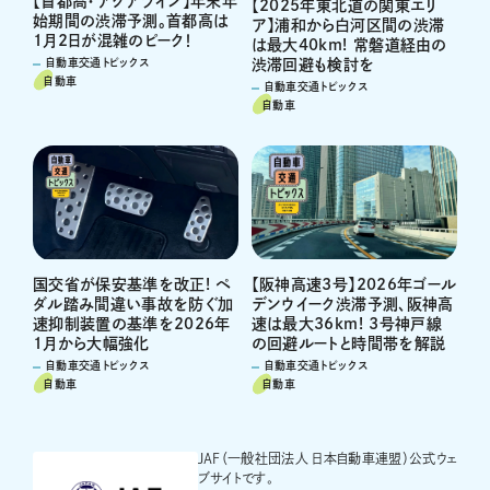
【首都高・アクアライン】年末年
【2025年東北道の関東エリ
始期間の渋滞予測。首都高は
ア】浦和から白河区間の渋滞
1月2日が混雑のピーク！
は最大40km! 常磐道経由の
渋滞回避も検討を
自動車交通トピックス
自動車
自動車交通トピックス
自動車
国交省が保安基準を改正! ペ
【阪神高速3号】2026年ゴール
ダル踏み間違い事故を防ぐ加
デンウイーク渋滞予測、阪神高
速抑制装置の基準を2026年
速は最大36km! 3号神戸線
1月から大幅強化
の回避ルートと時間帯を解説
自動車交通トピックス
自動車交通トピックス
自動車
自動車
JAF（一般社団法人 日本自動車連盟）公式ウェ
ブサイトです。