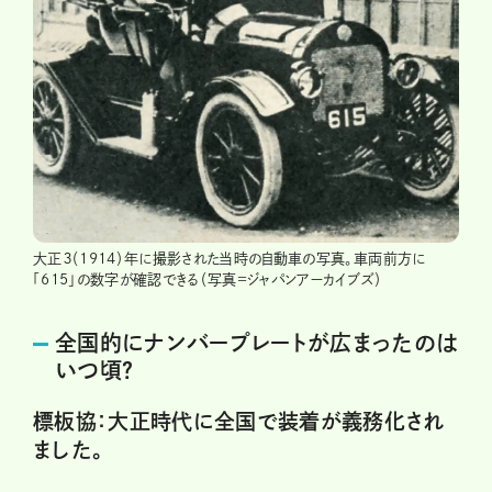
大正３（1914）年に撮影された当時の自動車の写真。車両前方に
「615」の数字が確認できる（写真=ジャパンアーカイブズ）
全国的にナンバープレートが広まったのは
いつ頃？
標板協：大正時代に全国で装着が義務化され
ました。