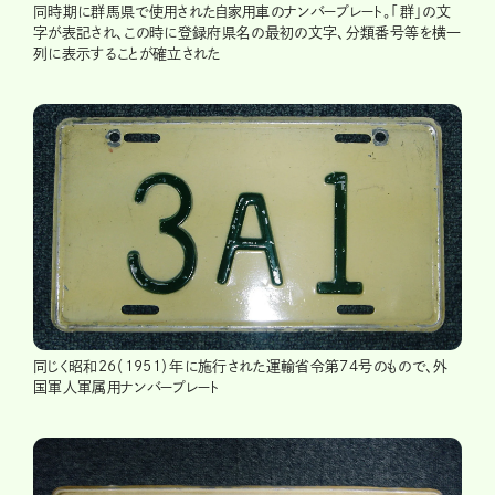
同時期に群馬県で使用された自家用車のナンバープレート。「群」の文
字が表記され、この時に登録府県名の最初の文字、分類番号等を横一
列に表示することが確立された
同じく昭和26（1951）年に施行された運輸省令第74号のもので、外
国軍人軍属用ナンバープレート