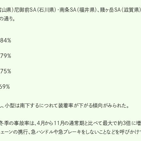
富山県）尼御前SA（石川県）・南条SA（福井県）、賤ヶ岳SA（滋賀県
の通り。
84％
79％
75％
69％
し、小型は南下するにつれて装着率が下がる傾向がみられた。
の冬季の事故率は、4月から11月の通常期と比べて最大で約3倍に
チェーンの携行、急ハンドルや急ブレーキをしないことなどを呼びかけ