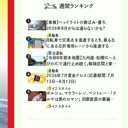
週間ランキング
【車検】ヘッドライトの黄ばみ・曇り、
2026年8月からは通らないかも?
自動車
自転車で交差点を直進するとき、最も左
にある左折専用レーンから直進するの
は、違反？
安全運転
【令和8年熊本地震】九州道・松橋IC～え
びのICで通行止め続く。解除区間と東九
州道の迂回ルート
自動車
2026年7月賞金クロス（応募期間：7月
13日～8月12日）
ライフスタイル
ポルシェ、マクラーレン、ベントレー…「ク
ルマは男のロマン」 田原俊彦の華麗な
る愛車遍歴
ライフスタイル