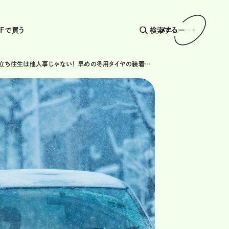
AFで買う
検索する
メニュー
雪道での立ち往生は他人事じゃない！ 早めの冬用タイヤの装着を!!