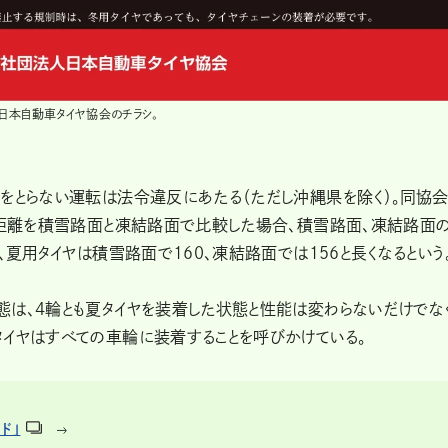
日本自動車タイヤ協会のチラシ。
置をとらない運転は法令違反にあたる（ただし沖縄県を除く）。同協
制動距離を積雪路面と凍結路面で比較した場合、積雪路面、凍結路面
、夏用タイヤは積雪路面で160、凍結路面では156と長くなるという
態は、4輪とも夏タイヤを装着した状態と性能は変わらないだけでな
タイヤはすべての車輪に装着することを呼びかけている。
ド」