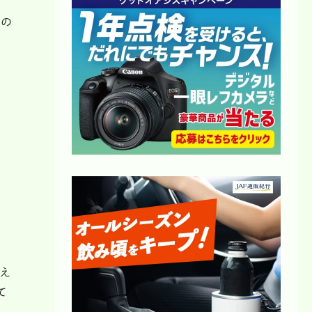
）の
増え
て