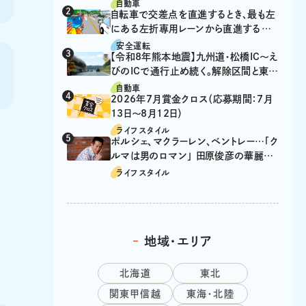
自動車
自転車で交差点を直進するとき、最も左
にある左折専用レーンから直進するの
は、違反？
安全運転
【令和8年熊本地震】九州道・松橋IC～え
びのICで通行止め続く。解除区間と東九
州道の迂回ルート
自動車
2026年7月賞金クロス（応募期間：7月
13日～8月12日）
ライフスタイル
ポルシェ、マクラーレン、ベントレー…「ク
ルマは男のロマン」 田原俊彦の華麗な
る愛車遍歴
ライフスタイル
地域・エリア
北海道
東北
関東甲信越
東海・北陸