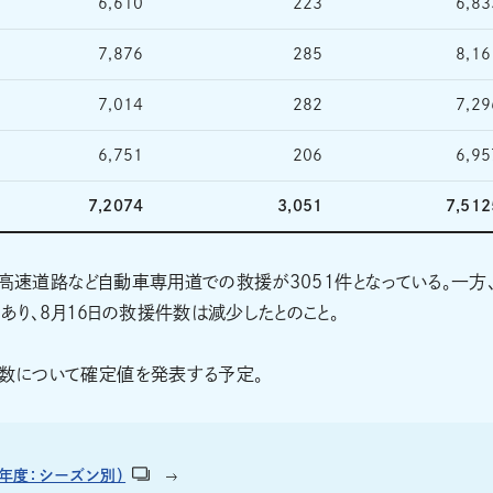
6,610
223
6,83
7,876
285
8,16
7,014
282
7,29
6,751
206
6,95
7,2074
3,051
7,512
、高速道路など自動車専用道での救援が3051件となっている。一方
り、8月16日の救援件数は減少したとのこと。
件数について確定値を発表する予定。
4年度：シーズン別）