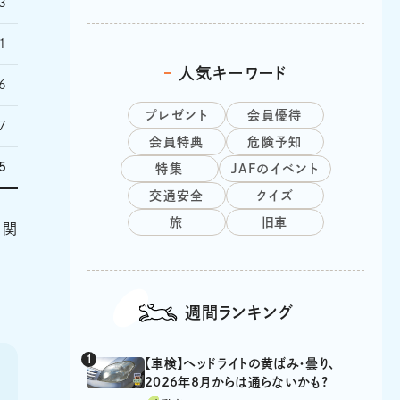
3
1
人気キーワード
6
プレゼント
会員優待
7
会員特典
危険予知
5
特集
JAFのイベント
交通安全
クイズ
旅
旧車
、関
週間ランキング
【車検】ヘッドライトの黄ばみ・曇り、
2026年8月からは通らないかも?