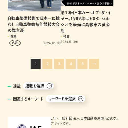
第10回日本カー・オブ・ザ・イ
自動車整備技術で日本一に挑
ヤー。1989年はトヨタ・セル
む！ 自動車整備技能競技大会
シオを筆頭に高級車の黄金
の舞台裏
期
特集
特集
2026.01.06
2026.01.09
1
2
3
4
5
→
連載を選択
連載
キーワードを選択
関連するキーワード
JAF（一般社団法人 日本自動車連盟）公式ウェ
ブサイトです。