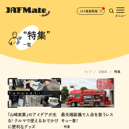
JAF最新情報
メニュー
“特集”
一覧
トップ
自動車
特集
最先端装備で人命を救うレス
「山崎実業」のアイデアが光
キュー車！
る! クルマで使えるおでかけ
に便利なグッズ
特集