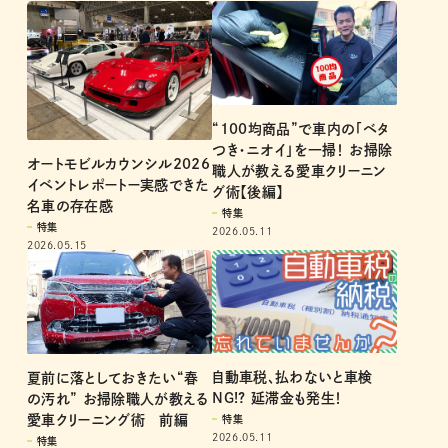
“100均商品”で車内の「ベタ
つき・ニオイ」を一掃！ お掃除
オートモビルカウンシル2026
職人が教える愛車クリーニン
イベントレポートー実感できた
グ術【後編】
名車の存在感
特集
特集
2026.05.11
2026.05.15
自動車税、払わないと車検
夏前に落としておきたい“春
NG!? 延滞金も発生！
の汚れ” お掃除職人が教える
愛車クリーニング術 前編
特集
2026.05.11
特集