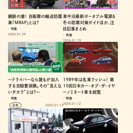
鋼鉄の盾！ 自衛隊の輸送防護
車中泊最新ポータブル電源＆
車「MRAP」とは？
冬の防寒対策ガイドほか、注
目記事まとめ
特集
2026.01.29
特集
2026.01.19
1989年は名車ラッシュ！ 第
～ドライバーなら誰もが加入
10回日本カー・オブ・ザ・イヤ
する自賠責保険。その“見えな
ーノミネート車を総覧
いチカラ”とは？～
特集
特集
2026.01.12
2026.01.13