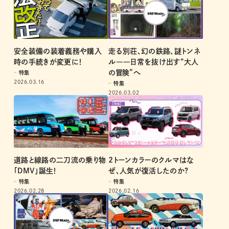
安全装備の装着義務や購入
走る別荘、幻の鉄路、謎トンネ
時の手続きが変更に！
ル――日常を抜け出す“大人
の冒険”へ
特集
2026.03.16
特集
2026.03.02
道路と線路の二刀流の乗り物
2トーンカラーのクルマはな
「DMV」誕生！
ぜ、人気が復活したのか?
特集
特集
2026.02.28
2026.02.16