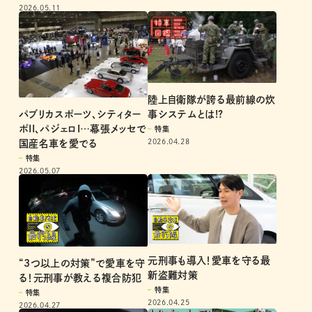
2026.05.11
陸上自衛隊が誇る最前線の炊
パブリカスポーツ、シティター
事システムとは!?
ボII、パジェロI…幕張メッセで
特集
2026.04.28
国産名車を愛でる
特集
2026.05.07
元刑事も導入！愛車を守る最
“3つ以上の対策”で愛車を守
新盗難対策
る！元刑事が教える複合防犯
特集
特集
2026.04.25
2026.04.27