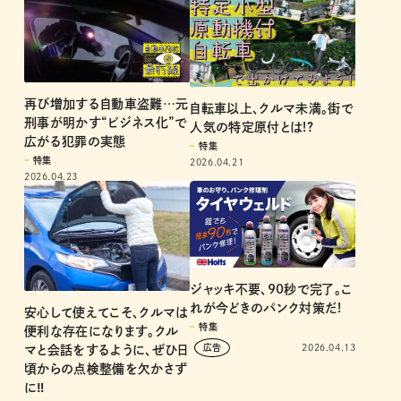
再び増加する自動車盗難…元
自転車以上、クルマ未満。街で
刑事が明かす“ビジネス化”で
人気の特定原付とは!?
広がる犯罪の実態
特集
特集
2026.04.21
2026.04.23
ジャッキ不要、90秒で完了。こ
れが今どきのパンク対策だ!
安心して使えてこそ、クルマは
特集
便利な存在になります。クル
2026.04.13
マと会話をするように、ぜひ日
頃からの点検整備を欠かさず
に‼︎