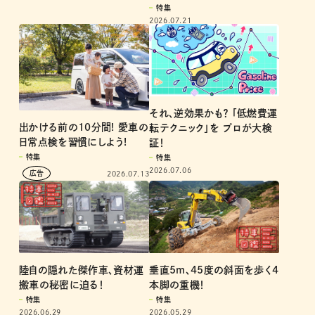
特集
2026.07.21
それ、逆効果かも？ 「低燃費運
出かける前の10分間! 愛車の
転テクニック」を プロが大検
日常点検を習慣にしよう!
証！
特集
特集
2026.07.06
2026.07.13
陸自の隠れた傑作車、資材運
垂直5m、45度の斜面を歩く4
搬車の秘密に迫る！
本脚の重機！
特集
特集
2026.06.29
2026.05.29