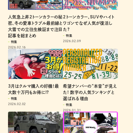
人気急上昇2トーンカラーの秘
2トーンカラー、SUVやハイト
密、冬の愛車トラブル最前線と
ワゴンでなぜ人気が復活し
大雪での立往生検証まで注目
た?
記事を総まとめ
特集
2026.02.09
特集
2026.02.16
3月はクルマ購入の好機！最
希望ナンバーの“本音”が見え
大数十万円もお得に!?
た! 数字の人気ランキングと
選ばれる理由
特集
2026.02.02
特集
2026.01.31