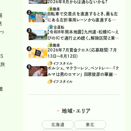
2026年8月からは通らないかも?
自動車
自転車で交差点を直進するとき、最も左
報
にある左折専用レーンから直進するの
送
は、違反？
安全運転
っ
【令和8年熊本地震】九州道・松橋IC～え
びのICで通行止め続く。解除区間と東九
州道の迂回ルート
自動車
2026年7月賞金クロス（応募期間：7月
S
13日～8月12日）
ライフスタイル
り旅
ポルシェ、マクラーレン、ベントレー…「ク
ルマは男のロマン」 田原俊彦の華麗な
る愛車遍歴
ライフスタイル
道
地域・エリア
北海道
東北