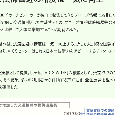
自動車／カーナビメーカーが独自に収集してきたプローブ情報に着目した
を収集し、交通情報として生成するもの。プローブ情報は感知器等の
と比較して大幅に増加することが期待された。
できれば、渋滞回避の精度は一気に向上する。折しも大規模な国際イ
おり、VICSセンターはこれを日本の技術力をアピールするチャンスに
実験として提供。しかも、「VICS WIDE」の機能として、交差点での
。その結果、多くの利用者から評価する声が届き、全国展開を狙っ
を確信した。