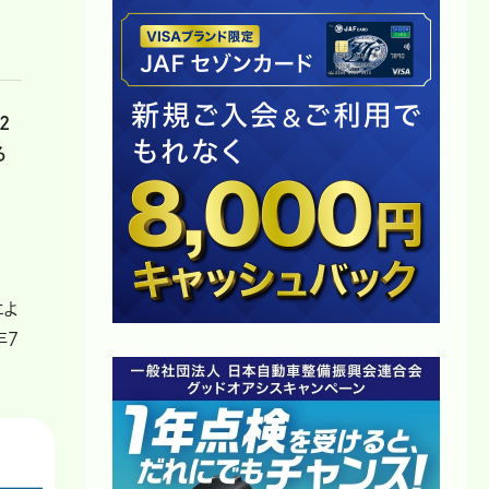
2
る
によ
年7