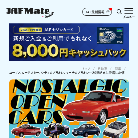
JAF最新情報
メニュー
トップ
自動車
特集
ユーノス ロードスター、シティカブリオレ、マーチカブリオレ…20世紀末に登場した懐かしの国産オープンカー11選