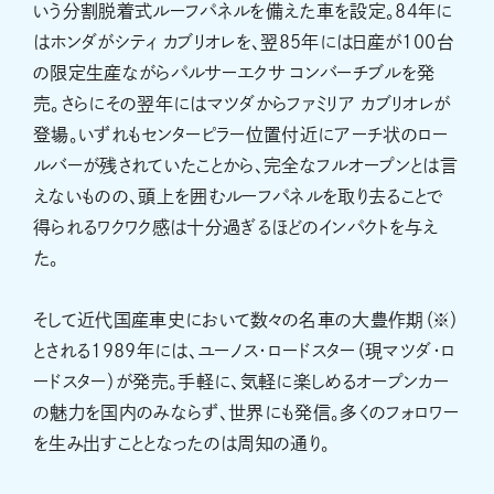
いう分割脱着式ルーフパネルを備えた車を設定。84年に
はホンダがシティ カブリオレを、翌85年には日産が100台
の限定生産ながらパルサーエクサ コンバーチブルを発
売。さらにその翌年にはマツダからファミリア カブリオレが
登場。いずれもセンターピラー位置付近にアーチ状のロー
ルバーが残されていたことから、完全なフルオープンとは言
えないものの、頭上を囲むルーフパネルを取り去ることで
得られるワクワク感は十分過ぎるほどのインパクトを与え
た。
そして近代国産車史において数々の名車の大豊作期（※）
とされる1989年には、ユーノス・ロードスター（現マツダ・ロ
ードスター）が発売。手軽に、気軽に楽しめるオープンカー
の魅力を国内のみならず、世界にも発信。多くのフォロワー
を生み出すこととなったのは周知の通り。