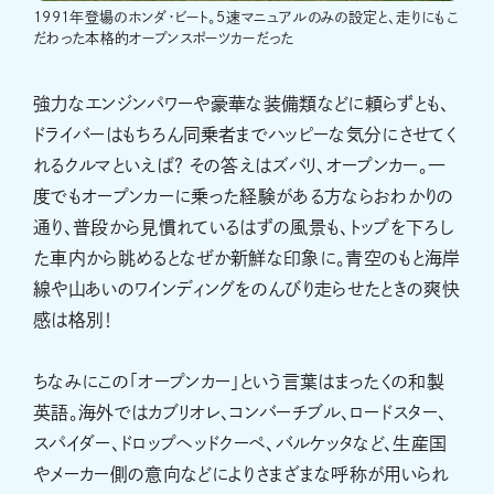
1991年登場のホンダ・ビート。5速マニュアルのみの設定と、走りにもこ
だわった本格的オープンスポーツカーだった
強力なエンジンパワーや豪華な装備類などに頼らずとも、
ドライバーはもちろん同乗者までハッピーな気分にさせてく
れるクルマといえば？ その答えはズバリ、オープンカー。一
度でもオープンカーに乗った経験がある方ならおわかりの
通り、普段から見慣れているはずの風景も、トップを下ろし
た車内から眺めるとなぜか新鮮な印象に。青空のもと海岸
線や山あいのワインディングをのんびり走らせたときの爽快
感は格別！
ちなみにこの「オープンカー」という言葉はまったくの和製
英語。海外ではカブリオレ、コンバーチブル、ロードスター、
スパイダー、ドロップヘッドクーペ、バルケッタなど、生産国
やメーカー側の意向などによりさまざまな呼称が用いられ