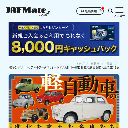
JAF最新情報
メニュー
トップ
自動車
特集
N360、ジムニー、アルトワークス、オートザムAZ-1…軽自動車の歴史を変えた名車13選