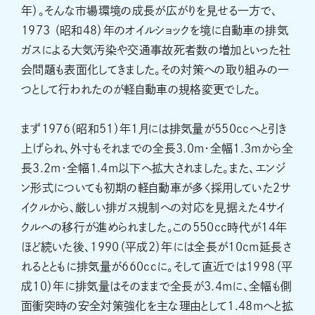
年）。そんな市場環境の成長が広がりを見せる一方で、
1973 （昭和48）年のオイルショックを境に自動車の排気
ガスによる大気汚染や交通事故死者数の増加といった社
会問題も表面化してきました。その対策への取り組みの一
つとして行われたのが軽自動車の規格変更でした。
まず1976（昭和51）年1月には排気量が550ccへと引き
上げられ、外寸もそれまでの全長3.0m・全幅1.3mから全
長3.2m・全幅1.4m以下へ拡大されました。また、エンジ
ン形式についても初期の軽自動車が多く採用していた2サ
イクルから、厳しい排ガス規制への対応を見据えた4サイ
クルへの移行が進められました。この550cc時代が14年
ほど続いた後、1990（平成2）年には全長が10cm延長さ
れるとともに排気量が660ccに。そして直近では1998（平
成10）年に排気量はそのままで全長が3.4mに、全幅も側
面衝突時の安全対策強化を主な理由として1.48mへと拡