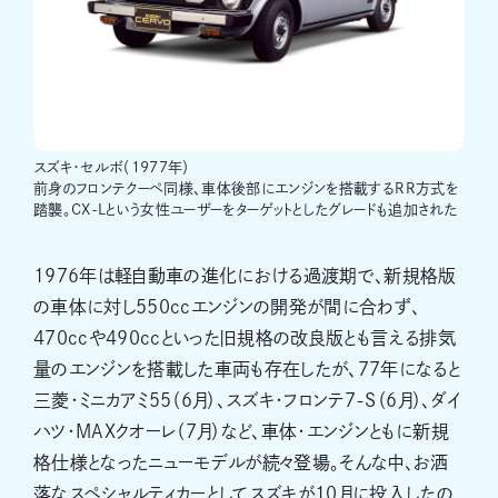
スズキ・セルボ（1977年）
前身のフロンテクーペ同様、車体後部にエンジンを搭載するRR方式を
踏襲。CX-Lという女性ユーザーをターゲットとしたグレードも追加された
1976年は軽自動車の進化における過渡期で、新規格版
の車体に対し550ccエンジンの開発が間に合わず、
470ccや490ccといった旧規格の改良版とも言える排気
量のエンジンを搭載した車両も存在したが、77年になると
三菱・ミニカアミ55（6月）、スズキ・フロンテ7-S（6月）、ダイ
ハツ・MAXクオーレ（7月）など、車体・エンジンともに新規
格仕様となったニューモデルが続々登場。そんな中、お洒
落なスペシャルティカーとしてスズキが10月に投入したの