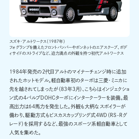
スズキ・アルトワークス（1987年）
フォグランプを備えたフロントバンパーやボンネットのエアスクープ、ボデ
ィサイドのストライプなど、迫力満点の外観を持つ初代アルトワークス
1984年発売の2代目アルトのマイナーチェンジ時に追加
されたホットモデル。軽自動車初のターボは三菱・ミニカに
先を越されてしまったが（83年3月）、こちらはインジェクショ
ン式の4バルブDOHCターボにインタークーラーを装備。最
高出力は64馬力を発生した。外観も大柄なスポイラーが
備わり、駆動方式もビスカスカップリング式4WD（RS-Rグ
レード）を採用するなど、最強のスポーツ系軽自動車として
人気を集めた。