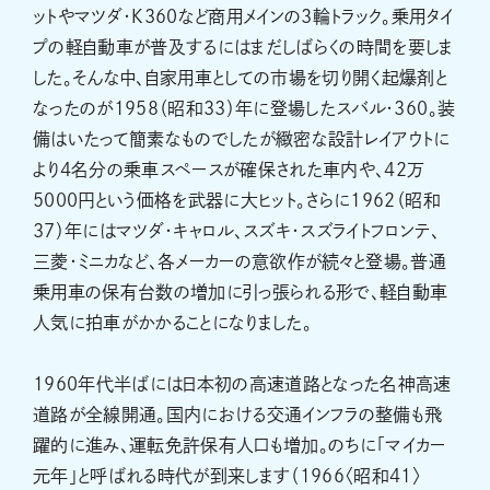
ットやマツダ・K360など商用メインの3輪トラック。乗用タイ
プの軽自動車が普及するにはまだしばらくの時間を要しま
した。そんな中、自家用車としての市場を切り開く起爆剤と
なったのが1958（昭和33）年に登場したスバル・360。装
備はいたって簡素なものでしたが緻密な設計レイアウトに
より4名分の乗車スペースが確保された車内や、42万
5000円という価格を武器に大ヒット。さらに1962（昭和
37）年にはマツダ・キャロル、スズキ・スズライトフロンテ、
三菱・ミニカなど、各メーカーの意欲作が続々と登場。普通
乗用車の保有台数の増加に引っ張られる形で、軽自動車
人気に拍車がかかることになりました。
1960年代半ばには日本初の高速道路となった名神高速
道路が全線開通。国内における交通インフラの整備も飛
躍的に進み、運転免許保有人口も増加。のちに「マイカー
元年」と呼ばれる時代が到来します（1966〈昭和41〉