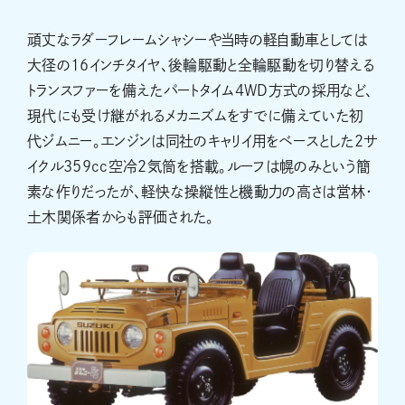
頑丈なラダーフレームシャシーや当時の軽自動車としては
大径の16インチタイヤ、後輪駆動と全輪駆動を切り替える
トランスファーを備えたパートタイム4WD方式の採用など、
現代にも受け継がれるメカニズムをすでに備えていた初
代ジムニー。エンジンは同社のキャリイ用をベースとした2サ
イクル359cc空冷２気筒を搭載。ルーフは幌のみという簡
素な作りだったが、軽快な操縦性と機動力の高さは営林・
土木関係者からも評価された。