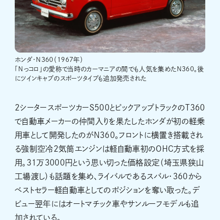
ホンダ・N360（1967年）
「Nっコロ」の愛称で当時のカーマニアの間でも人気を集めたN360。後
にツインキャブのスポーツタイプも追加発売された
2シータースポーツカーS500とピックアップトラックのT360
で自動車メーカーの仲間入りを果たしたホンダが初の軽乗
用車として開発したのがN360。フロントに横置き搭載され
る強制空冷2気筒エンジンは軽自動車初のOHC方式を採
用。31万3000円という思い切った価格設定（埼玉県狭山
工場渡し）も話題を集め、ライバルであるスバル・360から
ベストセラー軽自動車としてのポジションを奪い取った。デ
ビュー翌年にはオートマチック車やサンルーフモデルも追
加されている。