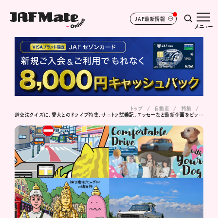
JAF最新情報
メニュー
トップ
自動車
特集
道交法クイズに、愛犬とのドライブ特集、サニトラ試乗記、エッセーなど最新企画をピックアップ！