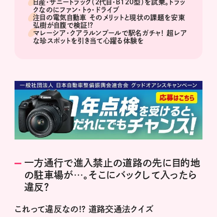
日産・サニートラック（２代目・B120型）を試乗。トラッ
クなのにファン・トゥ・ドライブ
注目の電気自動車 そのメリットと現状の課題を安東
弘樹が自腹で検証!?
マレーシア・クアラルンプールで駅名ガチャ！ 超レア
な珍スポットを引き当て心躍る体験を
一方通行で進入禁止の道路の先に目的地
の駐車場が…。そこにバックして入ったら
違反？
これって違反なの!? 道路交通法クイズ