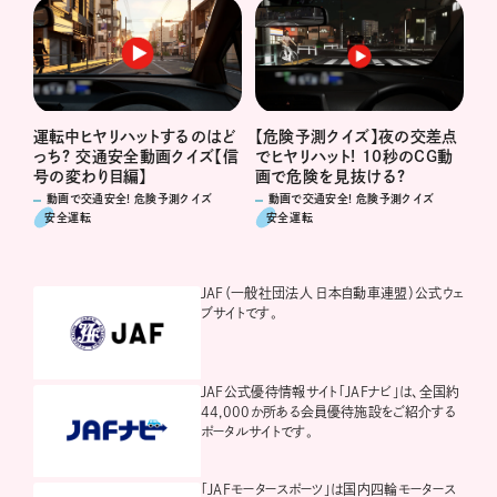
運転中ヒヤリハットするのはど
【危険予測クイズ】夜の交差点
っち? 交通安全動画クイズ【信
でヒヤリハット! 10秒のCG動
号の変わり目編】
画で危険を見抜ける?
動画で交通安全! 危険予測クイズ
動画で交通安全! 危険予測クイズ
安全運転
安全運転
JAF（一般社団法人 日本自動車連盟）公式ウェ
ブサイトです。
JAF公式優待情報サイト「JAFナビ」は、全国約
44,000か所ある会員優待施設をご紹介する
ポータルサイトです。
「JAFモータースポーツ」は国内四輪モータース