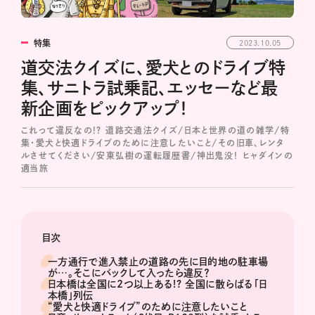
特集
2023.10.05
道交法クイズに、愛犬とのドライブ特
集、サニトラ試乗記、エッセーなど最
新企画をピックアップ！
これって違反なの!? 道路交通法クイズ/日本と世界の道の雑学/特
集・愛犬と快適ドライブのために注意したいこと/その旧車、レンタ
ルさせてください/安東弘樹の運転履歴書/神出鬼没！ ヒャダインの
適当旅
目次
一方通行で進入禁止の道路の先に目的地の駐車場
が…。そこにバックして入ったら違反？
日本橋は全国に2つ以上ある!? 全国に散らばる「日
本橋」列伝
“愛犬と快適ドライブ”のために注意したいこと