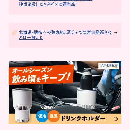
神出鬼没！ ヒャダインの適当旅
北海道・猿払への弾丸旅、原チャでの宮古島巡りな
どは一覧より