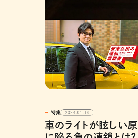
特集
2024.01.18
車のライトが眩しい原
に陥る負の連鎖とは？