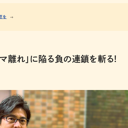
認を
マ離れ」に陥る負の連鎖を斬る!