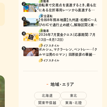
自動車
自転車で交差点を直進するとき、最も左
にある左折専用レーンから直進するの
は、違反？
安全運転
【令和8年熊本地震】九州道・松橋IC～え
びのICで通行止め続く。解除区間と東九
州道の迂回ルート
自動車
2026年7月賞金クロス（応募期間：7月
13日～8月12日）
ライフスタイル
ポルシェ、マクラーレン、ベントレー…「ク
ルマは男のロマン」 田原俊彦の華麗な
る愛車遍歴
ライフスタイル
地域・エリア
北海道
東北
関東甲信越
東海・北陸