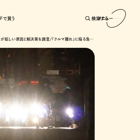
AFで買う
検索する
メニュー
車のライトが眩しい原因と解決策を調査/「クルマ離れ」に陥る負の連鎖とは？/ロンドンで出会った極上ジャパニーズSUSHI/クリス・ペプラーさんが愛聴するドライブソング