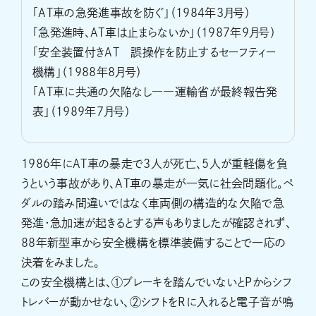
「AT車の急発進事故を防ぐ」（1984年3月号）
「急発進時、AT車は止まらないか」（1987年9月号）
「安全装置付きAT 誤操作を防止するセーフティー
機構」（1988年8月号）
「AT車に共通の欠陥なし――運輸省が最終報告発
表」（1989年7月号）
1986年にAT車の暴走で3人が死亡、5人が重軽傷を負
うという事故があり、AT車の暴走が一気に社会問題化。ペ
ダルの踏み間違いではなく車両側の構造的な欠陥で急
発進・急加速が起きるとする声もありましたが確認されず、
88年新型車から安全機構を標準装備することで一応の
決着をみました。
この安全機構とは、①ブレーキを踏んでいないとPからシフ
トレバーが動かせない、②シフトをRに入れると電子音が鳴