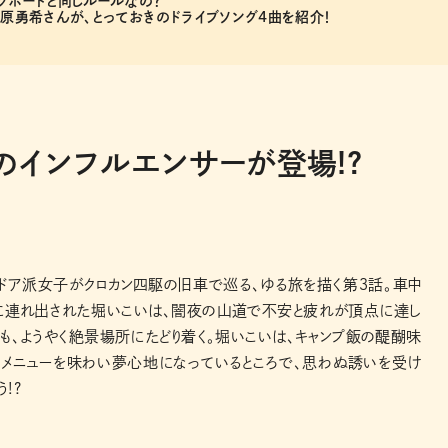
クボードと同じルールなの？
三原勇希さんが、とっておきのドライブソング4曲を紹介！
インフルエンサーが登場!?
ドア派女子がクロカン四駆の旧車で巡る、ゆる旅を描く第３話。車中
に連れ出された堀いこいは、闇夜の山道で不安と疲れが頂点に達し
も、ようやく絶景場所にたどり着く。堀いこいは、キャンプ飯の醍醐味
品メニューを味わい夢心地になっているところで、思わぬ誘いを受け
う!?