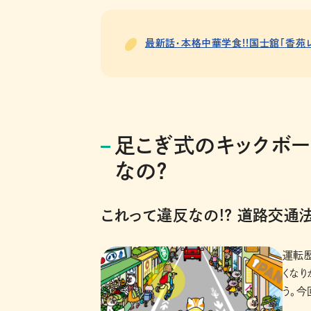
最新話・本格中華学食!!国士舘「香苑
足こぎ式のキックボー
なの？
これって違反なの!? 道路交通
運転歴
くなり
う。今