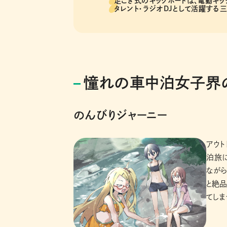
足こぎ式のキックボードは、電動キッ
タレント・ラジオDJとして活躍する
憧れの車中泊女子界の
のんびりジャーニー
アウト
泊旅
ながら
と絶
てしま