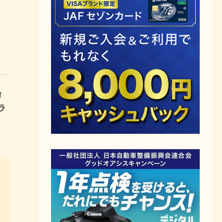
し
ィ
ラ