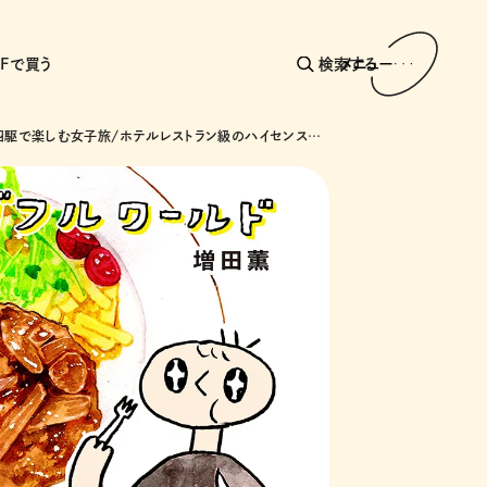
AFで買う
検索する
メニュー
クロカン四駆で楽しむ女子旅/ホテルレストラン級のハイセンスメニューが揃う学食登場！/足こぎキックボードは電動と同じルールなの？etc.