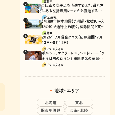
自動車
自転車で交差点を直進するとき、最も左
にある左折専用レーンから直進するの
は、違反？
安全運転
【令和8年熊本地震】九州道・松橋IC～え
びのICで通行止め続く。解除区間と東九
州道の迂回ルート
自動車
2026年7月賞金クロス（応募期間：7月
13日～8月12日）
ライフスタイル
ポルシェ、マクラーレン、ベントレー…「ク
ルマは男のロマン」 田原俊彦の華麗な
る愛車遍歴
ライフスタイル
地域・エリア
北海道
東北
関東甲信越
東海・北陸