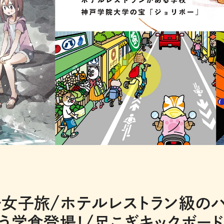
女子旅/ホテルレストラン級の
う学食登場！/足こぎキックボード