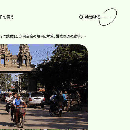
AFで買う
検索する
メニュー
ローバー・ミニ試乗記、方向音痴の傾向と対策、国境の道の雑学、安東弘樹さん今年の10台、チェコ・プラハへの適当旅と盛りだくさんでお届け