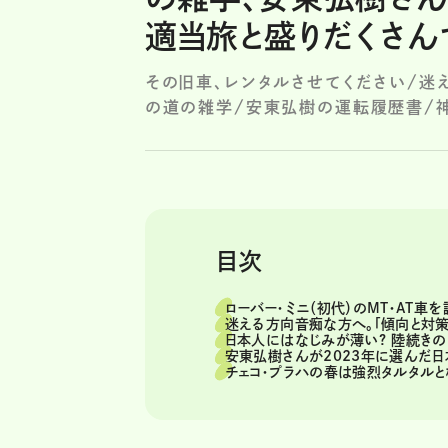
適当旅と盛りだくさん
その旧車、レンタルさせてください/迷
の道の雑学/安東弘樹の運転履歴書/神
目次
ローバー・ミニ（初代）のMT・AT車
迷える方向音痴な方へ。「傾向と対策
日本人にはなじみが薄い? 陸続き
安東弘樹さんが2023年に選んだ日本
チェコ・プラハの春は強烈タルタルと