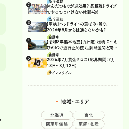
は、違反？
安全運転
休んだつもりが逆効果？ 長距離ドライブ
でやってはいけない休憩4選
安全運転
【車検】ヘッドライトの黄ばみ・曇り、
2026年8月からは通らないかも?
自動車
【令和8年熊本地震】九州道・松橋IC～え
びのICで通行止め続く。解除区間と東九
州道の迂回ルート
自動車
2026年7月賞金クロス（応募期間：7月
13日～8月12日）
ライフスタイル
地域・エリア
北海道
東北
。
関東甲信越
東海・北陸