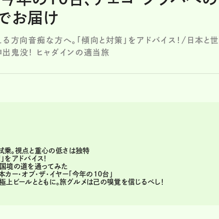
でお届け
える方向音痴な方へ。「傾向と対策」をアドバイス！/日本と
出鬼没！ ヒャダインの適当旅
を試乗。視点と重心の低さは独特
」をアドバイス！
の国境の道を通ってみた
カー・オブ・ザ・イヤー「今年の10台」
極上ビールとともに。旅グルメは己の嗅覚を信じるべし！