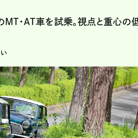
のMT・AT車を試乗。視点と重心の
さい