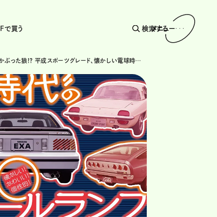
AFで買う
検索する
メニュー
羊の皮をかぶった狼!? 平成スポーツグレード、懐かしい電球時代のテールランプ、愛車の買い替え事情を大調査、23年人気記事ランキング！