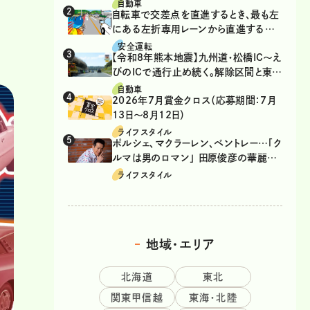
自動車
自転車で交差点を直進するとき、最も左
にある左折専用レーンから直進するの
は、違反？
安全運転
【令和8年熊本地震】九州道・松橋IC～え
びのICで通行止め続く。解除区間と東九
州道の迂回ルート
自動車
2026年7月賞金クロス（応募期間：7月
13日～8月12日）
ライフスタイル
ポルシェ、マクラーレン、ベントレー…「ク
ルマは男のロマン」 田原俊彦の華麗な
る愛車遍歴
ライフスタイル
地域・エリア
北海道
東北
関東甲信越
東海・北陸