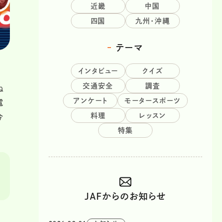
近畿
中国
四国
九州・沖縄
テーマ
インタビュー
クイズ
交通安全
調査
ね
アンケート
モータースポーツ
電
料理
レッスン
今
特集
JAFからのお知らせ