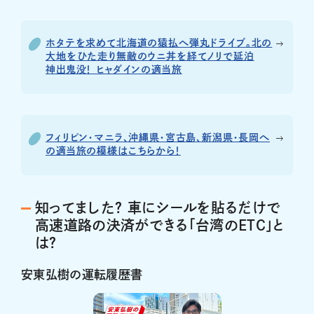
ホタテを求めて北海道の猿払へ弾丸ドライブ。北の
大地をひた走り無敵のウニ丼を経てノリで延泊
神出鬼没！ ヒャダインの適当旅
フィリピン・マニラ、沖縄県・宮古島、新潟県・長岡へ
の適当旅の模様はこちらから！
知ってました？ 車にシールを貼るだけで
高速道路の決済ができる「台湾のETC」と
は？
安東弘樹の運転履歴書