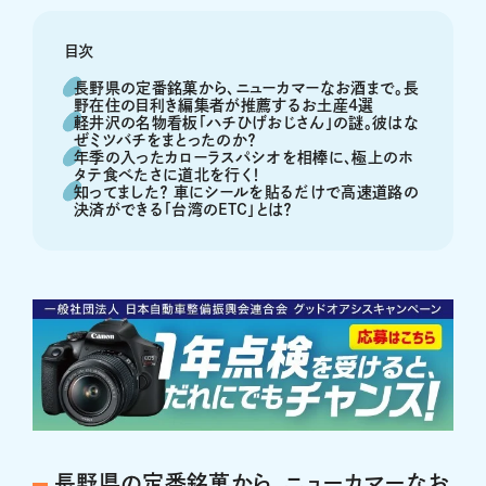
目次
長野県の定番銘菓から、ニューカマーなお酒まで。長
野在住の目利き編集者が推薦するお土産4選
軽井沢の名物看板「ハチひげおじさん」の謎。彼はな
ぜミツバチをまとったのか？
年季の入ったカローラスパシオを相棒に、極上のホ
タテ食べたさに道北を行く！
知ってました？ 車にシールを貼るだけで高速道路の
決済ができる「台湾のETC」とは？
長野県の定番銘菓から、ニューカマーなお