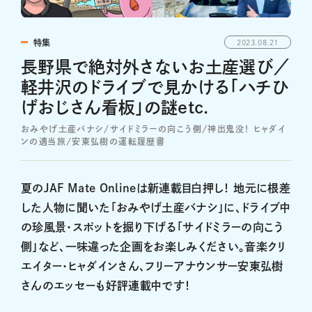
特集
2023.08.21
長野県で絶対外さないお土産選び／
軽井沢のドライブで見かける「ハチひ
げおじさん看板」の謎etc.
おみやげ土産バナシ/サイドミラーの向こう側/神出鬼没！ ヒャダイ
ンの適当旅/安東弘樹の運転履歴書
夏のJAF Mate Onlineは新連載目白押し！ 地元に根差
した人物に聞いた「おみやげ土産バナシ」に、ドライブ中
の珍風景・スポットを掘り下げる「サイドミラーの向こう
側」など、一味違った企画をお楽しみください。音楽クリ
エイター・ヒャダインさん、フリーアナウンサー安東弘樹
さんのエッセーも好評連載中です！