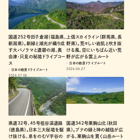
国道252号田子倉湖（福島県、
上信スカイライン（群馬県、長
新潟県）。新緑と湖光が織り成
野県）。荒々しい岩肌と吹き抜
す大パノラマと濃碧の湖、奥
ける風、空にいちばん近い荒
会津・只見の秘境ドライブコー
野が広がる雲上ルート
ス
日本の絶景ドライブルート
2026.06.27
日本の絶景ドライブルート
2026.07.06
国道342号栗駒山北（秋田
県道32号、45号祖谷渓道路
県）。ブナの緑と神の絨毯が広
（徳島県）。日本三大秘境を駆
がる、栗駒山を貫く山岳ルート
け抜ける、息をのむV字谷の