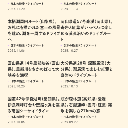
日本の絶景ドライブルート
日本の絶景ドライブルート
2025.11.20
2025.11.13
本栖湖周回ルート（山梨県）。
岡山県道57号豪渓（岡山県）。
お札にも描かれた富士の風景
奇岩と紅葉がいっぺんに楽し
を眺め、湖を一周するドライブ
める渓流沿いのドライブルー
へ
ト
日本の絶景ドライブルート
日本の絶景ドライブルート
2025.11.06
2025.10.27
富山県道14号黒部峡谷（富山
大分県道28号 深耶馬渓（大
県）。黒部川をさかのぼって大
分県）。耶馬渓で楽しむ紅葉と
峡谷を満喫
奇岩のドライブルート
日本の絶景ドライブルート
日本の絶景ドライブルート
2025.10.20
2025.10.13
国道42号伊良湖岬（愛知県）。
瓶が森林道（高知県・愛媛
伊良湖岬灯台や恋路ヶ浜を巡
県）。石鎚連峰・雲海・紅葉・霧
る南国シーサイドライン
氷を楽しむ27kmの旅
日本の絶景ドライブルート
日本の絶景ドライブルート
2025.10.06
2025.09.27