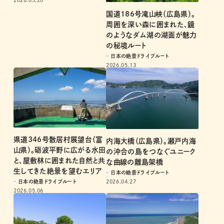
2026.05.20
国道186号滝山峡（広島県）。
周囲を深い森に囲まれた、鏡
のようなダム湖の湖面が魅力
の秘境ルート
日本の絶景ドライブルート
2026.05.13
県道346号散居村展望台（富
内海大橋（広島県）。瀬戸内海
山県）。砺波平野に広がる水田
の沖合の島をつなぐユニーク
と、屋敷林に囲まれた自然と共
な曲線の離島架橋
生してきた絶景を望むエリア
日本の絶景ドライブルート
日本の絶景ドライブルート
2026.04.27
2026.05.06