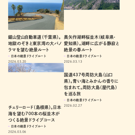
奥矢作湖畔桜並木（岐阜県・
鋸山登山自動車道（千葉県）。
愛知県）。湖畔に広がる静寂と
地獄のぞきと東京湾の大パノ
絶景の春ルート
ラマを望む絶景ルート
日本の絶景ドライブルート
日本の絶景ドライブルート
2026.03.13
2026.03.20
国道437号周防大島（山口
県）。青い海とみかんの香りに
包まれて。周防大島（屋代島）
を巡る旅
日本の絶景ドライブルート
2026.02.27
チェリーロード（島根県）。日本
海を望む700本の桜並木が
つくる絶景ドライブコース
日本の絶景ドライブルート
2026.03.06