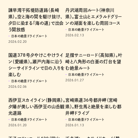
諫早湾干拓堤防道路（長崎
丹沢湖周回ルート（神奈川
県）。空と海の間を駆け抜け、
県）。富士山とエメラルドグリー
夕日に染まる「海の道」で出会
ンの湖面を楽しむ周回コース
う開放感
日本の絶景ドライブルート
2026.02.13
日本の絶景ドライブルート
2026.02.20
国道378号夕やけこやけライ
足摺サニーロード（高知県）。叶
ン（愛媛県）。瀬戸内海に沿う
崎と八角形の白亜の灯台を望
シーサイドラインで日の入りを
む絶景ルート
楽しむ
日本の絶景ドライブルート
2026.01.27
日本の絶景ドライブルート
2026.02.06
西伊豆スカイライン（静岡県）。
宮崎県道36号都井岬（宮崎
夕陽が美しい西伊豆の山岳観
県）。野生馬と絶景を楽しむ都
光道路
井岬ドライブ
日本の絶景ドライブルート
日本の絶景ドライブルート
2026.01.20
2026.01.13