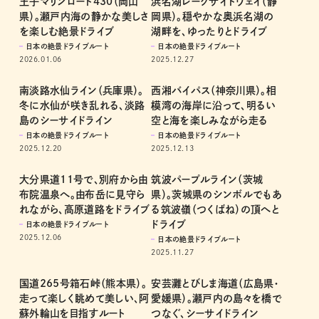
王子マリンロード430（岡山
浜名湖レークサイドウェイ（静
県）。瀬戸内海の静かな美しさ
岡県）。穏やかな奥浜名湖の
を楽しむ絶景ドライブ
湖畔を、ゆったりとドライブ
日本の絶景ドライブルート
日本の絶景ドライブルート
2026.01.06
2025.12.27
南淡路水仙ライン（兵庫県）。
西湘バイパス（神奈川県）。相
冬に水仙が咲き乱れる、淡路
模湾の海岸に沿って、明るい
島のシーサイドライン
空と海を楽しみながら走る
日本の絶景ドライブルート
日本の絶景ドライブルート
2025.12.20
2025.12.13
大分県道11号で、別府から由
筑波パープルライン（茨城
布院温泉へ。由布岳に見守ら
県）。茨城県のシンボルでもあ
れながら、高原道路をドライブ
る筑波嶺（つくばね）の頂へと
ドライブ
日本の絶景ドライブルート
2025.12.06
日本の絶景ドライブルート
2025.11.27
国道265号箱石峠（熊本県）。
安芸灘とびしま海道（広島県・
走って楽しく眺めて美しい、阿
愛媛県）。瀬戸内の島々を橋で
蘇外輪山を目指すルート
つなぐ、シーサイドライン