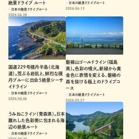
絶景ドライブ ルート
日本の絶景ドライブルート
2026.06.13
日本の絶景ドライブルート
2026.06.20
磐梯山ゴールドライン（福島
国道229号積丹半島（北海
県）。色彩の噴火。新緑から黄
道）。荒ぶる岩肌と、鮮烈な積
金色に表情を変える、磐梯の
丹ブルーに出会う絶景シーサ
森を抜ける極上のドライブコ
イドライン
ース
日本の絶景ドライブルート
日本の絶景ドライブルート
2026.06.06
2026.05.27
うみねこライン（青森県）。日本
離れした色彩美に包まれる海
辺の絶景ルート
日本の絶景ドライブルート