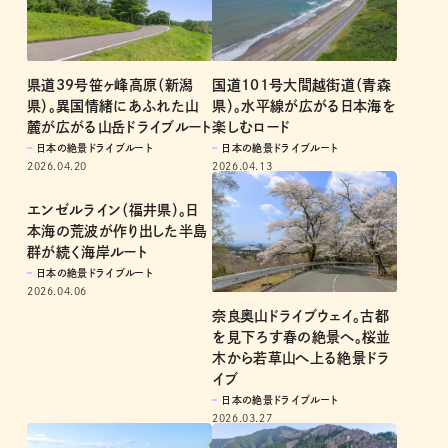
国道101号大間越街道（青森
県道39号笹ヶ峰高原（新潟
県）。水平線が広がる日本海を
県）。異国情緒にあふれた山
楽しむロード
麓が広がる山岳ドライブルート
日本の絶景ドライブルート
日本の絶景ドライブルート
2026.04.13
2026.04.20
エンゼルライン（福井県）。日
本海の荒波が作り出した半島
群が続く海岸ルート
日本の絶景ドライブルート
2026.04.06
奈良奥山ドライブウェイ。古都
を見下ろす春の絶景へ。桜並
木から若草山へ上る絶景ドラ
イブ
日本の絶景ドライブルート
2026.03.27