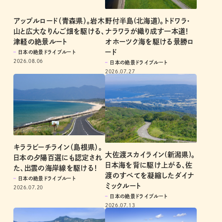
野付半島(北海道)。トドワラ・
アップルロード（青森県）。岩木
ナラワラが織り成す一本道！
山と広大なりんご畑を駆ける、
オホーツク海を駆ける景勝ロ
津軽の絶景ルート
ード
日本の絶景ドライブルート
2026.08.06
日本の絶景ドライブルート
2026.07.27
キララビーチライン（島根県）。
大佐渡スカイライン(新潟県)。
日本の夕陽百選にも認定され
日本海を背に駆け上がる、佐
た、出雲の海岸線を駆ける！
渡のすべてを凝縮したダイナ
日本の絶景ドライブルート
ミックルート
2026.07.20
日本の絶景ドライブルート
2026.07.13