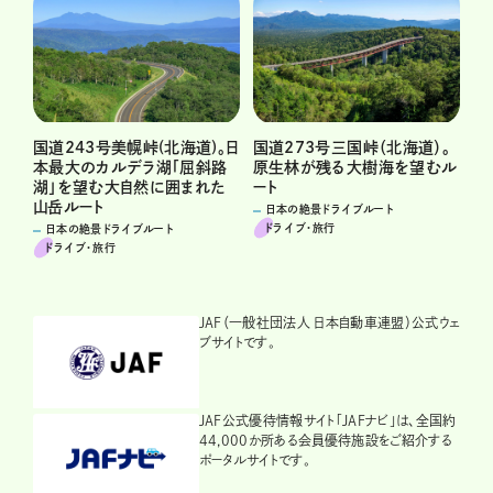
国道243号美幌峠(北海道)。日
国道273号三国峠（北海道）。
本最大のカルデラ湖「屈斜路
原生林が残る大樹海を望むル
湖」を望む大自然に囲まれた
ート
山岳ルート
日本の絶景ドライブルート
ドライブ･旅行
日本の絶景ドライブルート
ドライブ･旅行
JAF（一般社団法人 日本自動車連盟）公式ウェ
ブサイトです。
JAF公式優待情報サイト「JAFナビ」は、全国約
44,000か所ある会員優待施設をご紹介する
ポータルサイトです。