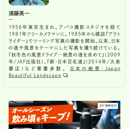
須藤英一
1956年東京生まれ。アバコ撮影スタジオを経て
1981年フリーカメラマンに。1985年から雑誌『アウト
ライダー』でツーリング写真の撮影を開始。以来、日本
の道や風景をテーマにした写真を撮り続けている。
『秋冬色の風景ドライブ―絶景の道を求めて』(2009
年/JAF出版社)、『新・日本百名道』(2014年/大泉
書店)など著書多数。
日本の絶景・Japan
Beautiful Landscape