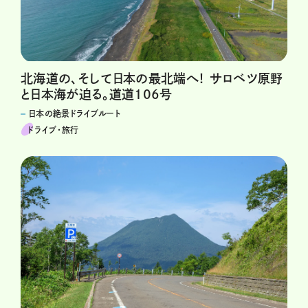
北海道の、そして日本の最北端へ！ サロベツ原野
と日本海が迫る。道道106号
日本の絶景ドライブルート
ドライブ･旅行