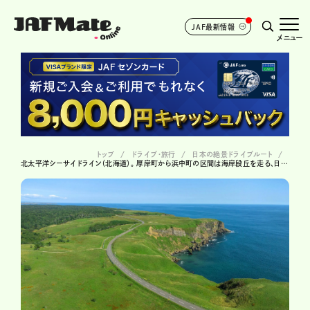
JAF最新情報
メニュー
トップ
ドライブ･旅行
日本の絶景ドライブルート
北太平洋シーサイドライン（北海道）。 厚岸町から浜中町の区間は海岸段丘を走る、日本離れした道が続く