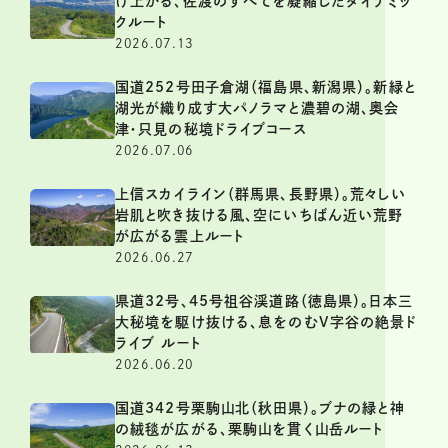
け上がる、佐渡のすべてを凝縮したダイナミッ
クルート
2026.07.13
国道252号田子倉湖（福島県、新潟県）。新緑と
湖光が織り成す大パノラマと濃碧の湖、奥会
津・只見の秘境ドライブコース
2026.07.06
上信スカイライン（群馬県、長野県）。荒々しい
岩肌と吹き抜ける風、空にいちばん近い荒野
が広がる雲上ルート
2026.06.27
県道32号、45号祖谷渓道路（徳島県）。日本三
大秘境を駆け抜ける、息をのむV字谷の絶景ド
ライブ ルート
2026.06.20
国道342号栗駒山北（秋田県）。ブナの緑と神
の絨毯が広がる、栗駒山を貫く山岳ルート