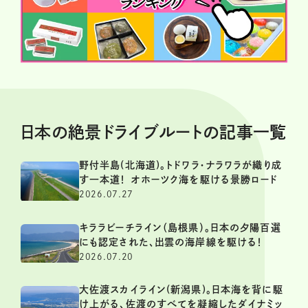
日本の絶景ドライブルートの記事一覧
野付半島(北海道)。トドワラ・ナラワラが織り成
す一本道！ オホーツク海を駆ける景勝ロード
2026.07.27
キララビーチライン（島根県）。日本の夕陽百選
にも認定された、出雲の海岸線を駆ける！
2026.07.20
大佐渡スカイライン(新潟県)。日本海を背に駆
け上がる、佐渡のすべてを凝縮したダイナミッ