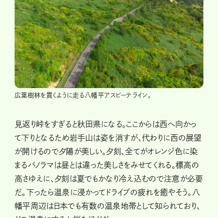
広葉樹林を貫くように走る八幡平アスピーテライン。
見返り峠をすぎると秋田県になる。ここからは西へ向かっ
て下りとなるため岩手山は姿を消すが、代わりに西の展望
が開けるので夕陽が美しい。夕刻、全てがオレンジ色に染
まるパノラマは昼とは違った美しさをみせてくれる。標高の
高さゆえに、夕刻は夏でもかなり冷え込むので注意が必要
だ。下ったら温泉に浸かってドライブの疲れを癒やそう。八
幡平周辺は日本でも有数の温泉地帯として知られており、