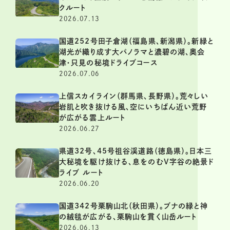
クルート
2026.07.13
国道252号田子倉湖（福島県、新潟県）。新緑と
湖光が織り成す大パノラマと濃碧の湖、奥会
津・只見の秘境ドライブコース
2026.07.06
上信スカイライン（群馬県、長野県）。荒々しい
岩肌と吹き抜ける風、空にいちばん近い荒野
が広がる雲上ルート
2026.06.27
県道32号、45号祖谷渓道路（徳島県）。日本三
大秘境を駆け抜ける、息をのむV字谷の絶景ド
ライブ ルート
2026.06.20
国道342号栗駒山北（秋田県）。ブナの緑と神
の絨毯が広がる、栗駒山を貫く山岳ルート
2026.06.13