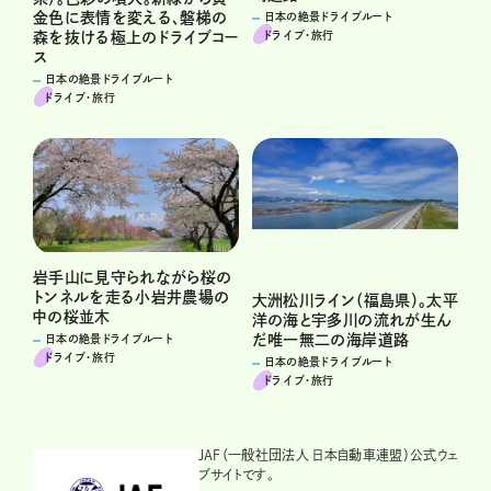
金色に表情を変える、磐梯の
日本の絶景ドライブルート
ドライブ･旅行
森を抜ける極上のドライブコー
ス
日本の絶景ドライブルート
ドライブ･旅行
岩手山に見守られながら桜の
トンネルを走る小岩井農場の
大洲松川ライン（福島県）。太平
中の桜並木
洋の海と宇多川の流れが生ん
だ唯一無二の海岸道路
日本の絶景ドライブルート
ドライブ･旅行
日本の絶景ドライブルート
ドライブ･旅行
JAF（一般社団法人 日本自動車連盟）公式ウェ
ブサイトです。