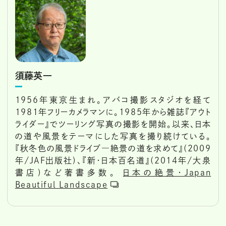
須藤英一
1956年東京生まれ。アバコ撮影スタジオを経て
1981年フリーカメラマンに。1985年から雑誌『アウト
ライダー』でツーリング写真の撮影を開始。以来、日本
の道や風景をテーマにした写真を撮り続けている。
『秋冬色の風景ドライブ―絶景の道を求めて』(2009
年/JAF出版社)、『新・日本百名道』(2014年/大泉
書店)など著書多数。
日本の絶景・Japan
Beautiful Landscape