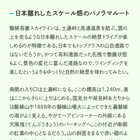
日本離れしたスケール感のパノラマルート
磐梯吾妻スカイラインは、土湯峠と高湯温泉を結ぶ。雲の
上を走るような日本離れしたスケールの絶景ドライブが楽
しめるのが特徴である。日本でもトップクラスの山岳道路で
はないだろうか。かつて有料道路だった名残で整備状態
もよく、景色の変化に富んだ道路なので、ワインディングを
楽しむというよりもゆっくりと自然の絶景を味わってみたい。
南側の入り口は土湯峠になる。ここの標高は1,240m、道
はここからさらに上りはじめる。国見台や湖見峠あたりから
は磐梯山や1888年の磐梯山噴火によってできた裏磐梯
の湖がよく見える。やがてヘアピンコーナーの外側にある
天風境（てんぷうきょう）のパーキングへ。この付近が南側
の紅葉の中心となるだろう。山の斜面をまるで赤い壁のよ