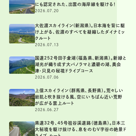
にも認定された、出雲の海岸線を駆ける！
2026.07.20
大佐渡スカイライン(新潟県)。日本海を背に駆
け上がる、佐渡のすべてを凝縮したダイナミッ
クルート
2026.07.13
国道252号田子倉湖（福島県、新潟県）。新緑と
湖光が織り成す大パノラマと濃碧の湖、奥会
津・只見の秘境ドライブコース
2026.07.06
上信スカイライン（群馬県、長野県）。荒々しい
岩肌と吹き抜ける風、空にいちばん近い荒野
が広がる雲上ルート
2026.06.27
県道32号、45号祖谷渓道路（徳島県）。日本三
大秘境を駆け抜ける、息をのむV字谷の絶景ド
ライブ ルート