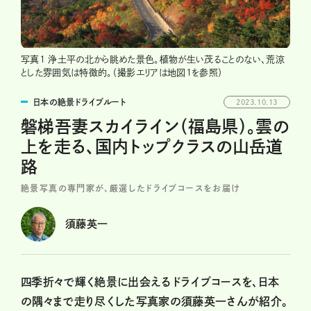
写真1 浄土平の北から眺めた景色。植物が生い茂ることのない、荒涼
とした雰囲気は特徴的。（撮影エリアは地図1を参照）
日本の絶景ドライブルート
2023.10.13
磐梯吾妻スカイライン（福島県）。雲の
上を走る、国内トップクラスの山岳道
路
絶景写真の専門家が、厳選したドライブコースをお届け
須藤英一
四季折々で輝く絶景に出会えるドライブコースを、日本
の隅々まで走り尽くした写真家の須藤英一さんが紹介。