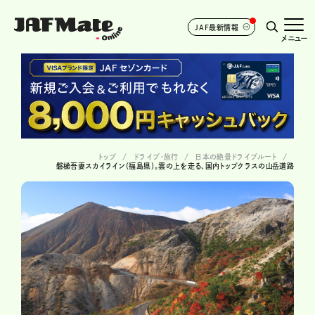
JAF最新情報
メニュー
トップ
ドライブ･旅行
日本の絶景ドライブルート
磐梯吾妻スカイライン（福島県）。雲の上を走る、国内トップクラスの山岳道路