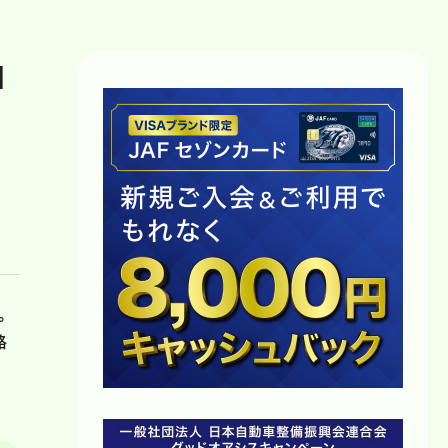
知
。
路