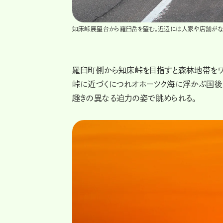
知床峠展望台から羅臼岳を望む。近辺には人家や店舗がな
羅臼町側から知床峠を目指すと森林地帯をワ
峠に近づくにつれオホーツク海に浮かぶ国後
趣きの異なる迫力の姿で眺められる。