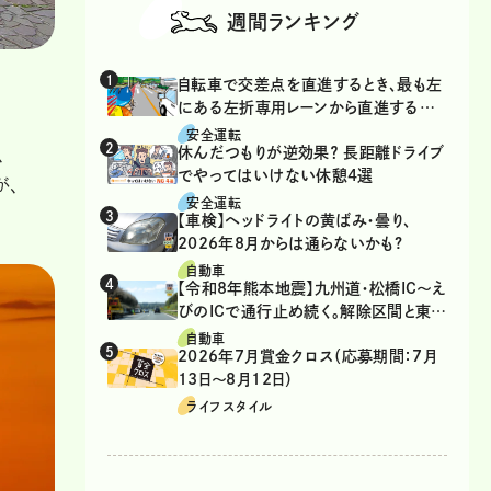
週間ランキング
自転車で交差点を直進するとき、最も左
にある左折専用レーンから直進するの
は、違反？
安全運転
休んだつもりが逆効果？ 長距離ドライブ
、
でやってはいけない休憩4選
が、
安全運転
【車検】ヘッドライトの黄ばみ・曇り、
2026年8月からは通らないかも?
自動車
【令和8年熊本地震】九州道・松橋IC～え
びのICで通行止め続く。解除区間と東九
州道の迂回ルート
自動車
2026年7月賞金クロス（応募期間：7月
13日～8月12日）
ライフスタイル